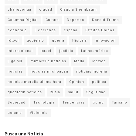
changoonga
ciudad
Claudia Sheinbaum
Columna Digital
Cultura
Deportes
Donald Trump
economia
Elecciones
españa
Estados Unidos
fútbol
gobierno
guerra
Historia
Innovación
Internacional
israel
justicia
Latinoamérica
Liga MX
mimorelia noticias
Moda
México
noticias
noticias michoacan
noticias morelia
noticias morelia ultima hora
Opinion
politica
quadratin noticias
Rusia
salud
Seguridad
Sociedad
Tecnología
Tendencias
trump
Turismo
ucrania
Violencia
Busca una Noticia