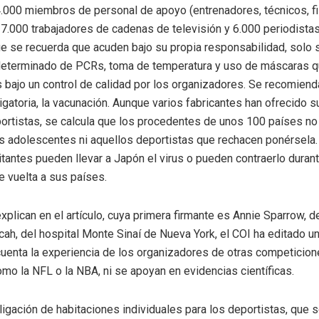
4.000 miembros de personal de apoyo (entrenadores, técnicos, fi
17.000 trabajadores de cadenas de televisión y 6.000 periodista
que se recuerda que acuden bajo su propia responsabilidad, solo s
determinado de PCRs, toma de temperatura y uso de máscaras q
 bajo un control de calidad por los organizadores. Se recomiend
igatoria, la vacunación. Aunque varios fabricantes han ofrecido 
ortistas, se calcula que los procedentes de unos 100 países no l
s adolescentes ni aquellos deportistas que rechacen ponérsela.
sitantes pueden llevar a Japón el virus o pueden contraerlo dura
e vuelta a sus países.
explican en el artículo, cuya primera firmante es Annie Sparrow, de
cah, del hospital Monte Sinaí de Nueva York, el COI ha editado u
cuenta la experiencia de los organizadores de otras competicio
omo la NFL o la NBA, ni se apoyan en evidencias científicas.
bligación de habitaciones individuales para los deportistas, que