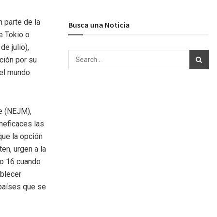
 parte de la
Busca una Noticia
e Tokio o
e julio),
ción por su
del mundo
e (NEJM),
neficaces las
que la opción
en, urgen a la
ío 16 cuando
ablecer
países que se