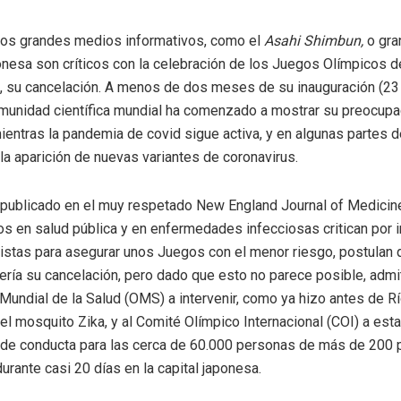
nos grandes medios informativos, como el
Asahi Shimbun,
o gran
nesa son críticos con la celebración de los Juegos Olímpicos d
o, su cancelación. A menos de dos meses de su inauguración (23 d
munidad científica mundial ha comenzado a mostrar su preocupa
ientras la pandemia de covid sigue activa, y en algunas partes 
la aparición de nuevas variantes de coronavirus.
o publicado en el muy respetado New England Journal of Medicin
os en salud pública y en enfermedades infecciosas critican por i
stas para asegurar unos Juegos con el menor riesgo, postulan 
ría su cancelación, pero dado que esto no parece posible, admit
Mundial de la Salud (OMS) a intervenir, como ya hizo antes de R
 el mosquito Zika, y al Comité Olímpico Internacional (COI) a est
 de conducta para las cerca de 60.000 personas de más de 200 
urante casi 20 días en la capital japonesa.