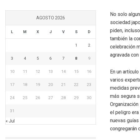
No solo algu
AGOSTO 2026
sociedad japo
piden, inclus
L
M
X
J
V
S
D
también la co
1
2
celebración m
agravada con 
3
4
5
6
7
8
9
En un artícul
10
11
12
13
14
15
16
varios expert
17
18
19
20
21
22
23
medidas previ
más segura se
24
25
26
27
28
29
30
Organización 
31
el peligro era
nuevas guías
« Jul
congregarán d