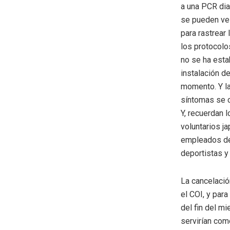
a una PCR dia
se pueden ves
para rastrear
los protocolo
no se ha esta
instalación d
momento. Y la
síntomas se c
Y, recuerdan 
voluntarios j
empleados de 
deportistas y
La cancelació
el COI, y par
del fin del m
servirían co