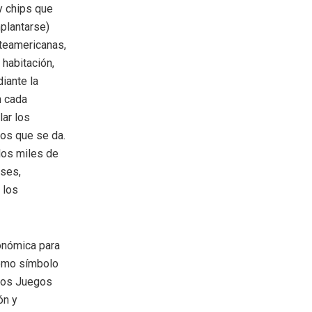
y chips que
mplantarse)
rteamericanas,
habitación,
iante la
n cada
lar los
os que se da.
los miles de
uses,
 los
conómica para
como símbolo
 los Juegos
ón y