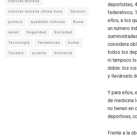
noticias morelia
deportistas, 
noticias morelia ultima hora
Opinion
federativos, 
ellos, a los 
politica
quadratin noticias
Rusia
un número in
salud
Seguridad
Sociedad
suministradas
Tecnología
Tendencias
trump
considera obl
todos los dep
Turismo
ucrania
Violencia
ni tampoco lo
doble: los vi
y llevárselo d
Y para ellos, 
de medicina I
no tienen en 
deportivas, c
Frente a la o