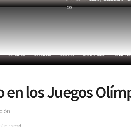
RSS
DEPORTES
COLUMNAS
CULTURA
GASTRONOMÍA
LIFESTYLE
 en los Juegos Olímp
ción
 3 mins read