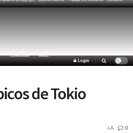
TECNOLOGÍA
SALUD
Login
icos de Tokio
A
0
A