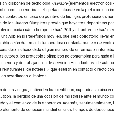
ria y disponen de tecnología
wearable
(elementos electrónicos 
tir como accesorios o etiquetas, tatuarse en la piel o incluso i
 los contactos en caso de positivo de las ligas profesionales no
s de los Juegos Olímpicos prevén que haya tres deportistas por 
blecido cada cuánto tiempo se hará PCR y el rastreo se hará med
e una App en los teléfonos móviles, que será obligatorio llevar e
 obligación de tomar la temperatura constantemente o de contro
onsidera ineficaz dado el gran número de enfermos asintomátic
los autores, los protocolos olímpicos no contemplan para nada a 
aponeses y de trabajadores de servicios –conductores de autob
restaurantes, de hoteles…- que estarán en contacto directo con
 los acreditados olímpicos.
n de los Juegos, entienden los científicos, supondría la ruina e
a Japón, la pérdida de una ocasión de mostrarse ante el mundo 
iedo y el comienzo de la esperanza. Además, sentimentalmente,
mo elemento de conexión mundial en unos tiempos de desconexi