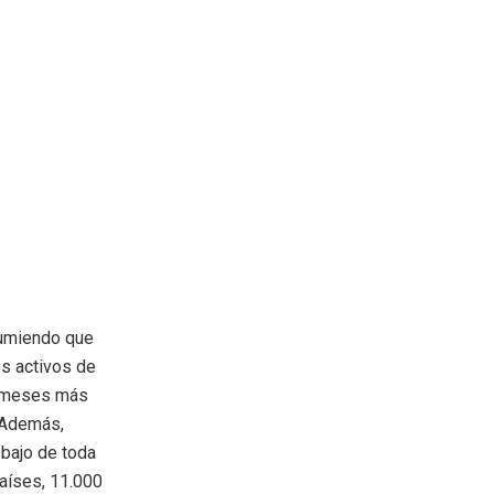
sumiendo que
os activos de
14 meses más
 Además,
 bajo de toda
aíses, 11.000