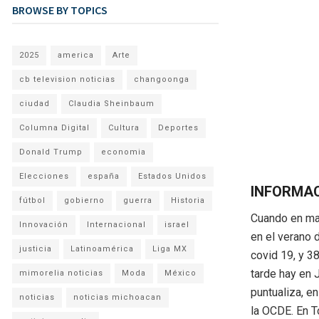
BROWSE BY TOPICS
2025
america
Arte
cb television noticias
changoonga
ciudad
Claudia Sheinbaum
Columna Digital
Cultura
Deportes
Donald Trump
economia
Elecciones
españa
Estados Unidos
INFORMA
fútbol
gobierno
guerra
Historia
Cuando en ma
Innovación
Internacional
israel
en el verano 
justicia
Latinoamérica
Liga MX
covid 19, y 3
tarde hay en 
mimorelia noticias
Moda
México
puntualiza, e
noticias
noticias michoacan
la OCDE. En T