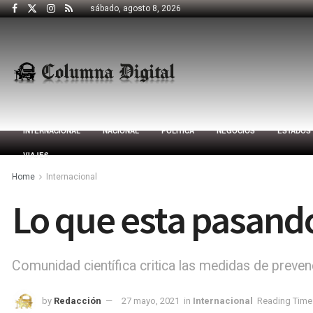
sábado, agosto 8, 2026
INTERNACIONAL
NACIONAL
POLÍTICA
NEGOCIOS
ESTADOS
VIAJES
Home
Internacional
Lo que esta pasando
Comunidad científica critica las medidas de preven
by
Redacción
27 mayo, 2021
in
Internacional
Reading Time: