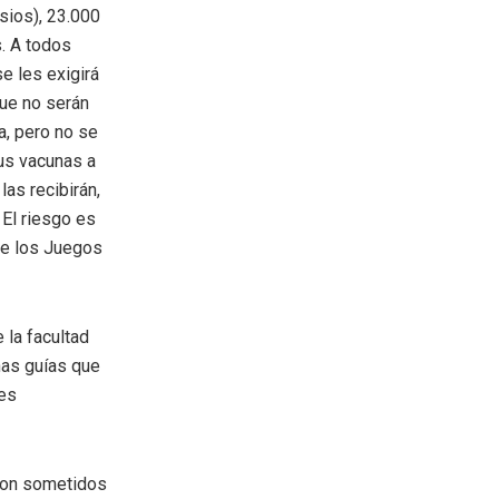
sios), 23.000
s. A todos
e les exigirá
ue no serán
a, pero no se
sus vacunas a
as recibirán,
 El riesgo es
nte los Juegos
 la facultad
nas guías que
nes
 son sometidos