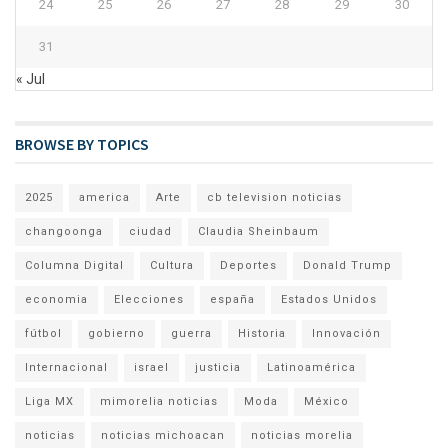
24
25
26
27
28
29
30
31
« Jul
BROWSE BY TOPICS
2025
america
Arte
cb television noticias
changoonga
ciudad
Claudia Sheinbaum
Columna Digital
Cultura
Deportes
Donald Trump
economia
Elecciones
españa
Estados Unidos
fútbol
gobierno
guerra
Historia
Innovación
Internacional
israel
justicia
Latinoamérica
Liga MX
mimorelia noticias
Moda
México
noticias
noticias michoacan
noticias morelia