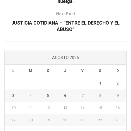
huelga.
Next Post
JUSTICIA COTIDIANA – “ENTRE EL DERECHO Y EL
ABUSO”
AGOSTO 2026
L
M
X
J
V
S
D
1
2
3
4
5
6
7
8
9
10
11
12
13
14
15
16
17
18
19
20
21
22
23