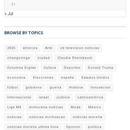
31
« Jul
BROWSE BY TOPICS
2025
america
Arte
cb television noticias
changoonga
ciudad
Claudia Sheinbaum
Columna Digital
Cultura
Deportes
Donald Trump
economia
Elecciones
españa
Estados Unidos
fútbol
gobierno
guerra
Historia
Innovación
Internacional
israel
justicia
Latinoamérica
Liga MX
mimorelia noticias
Moda
México
noticias
noticias michoacan
noticias morelia
noticias morelia ultima hora
Opinion
politica