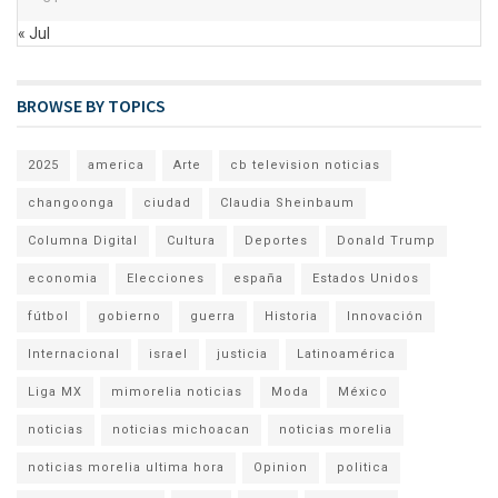
« Jul
BROWSE BY TOPICS
2025
america
Arte
cb television noticias
changoonga
ciudad
Claudia Sheinbaum
Columna Digital
Cultura
Deportes
Donald Trump
economia
Elecciones
españa
Estados Unidos
fútbol
gobierno
guerra
Historia
Innovación
Internacional
israel
justicia
Latinoamérica
Liga MX
mimorelia noticias
Moda
México
noticias
noticias michoacan
noticias morelia
noticias morelia ultima hora
Opinion
politica