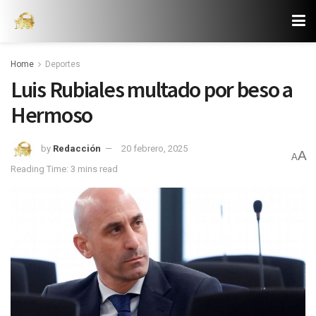
Home
Deportes
Luis Rubiales multado por beso a
Hermoso
by
Redacción
20 febrero, 2025
A
A
Reading Time: 3 mins read