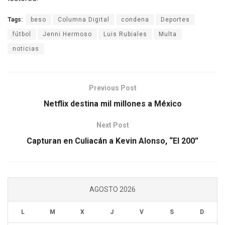
Tags:
beso
Columna Digital
condena
Deportes
fútbol
Jenni Hermoso
Luis Rubiales
Multa
noticias
Previous Post
Netflix destina mil millones a México
Next Post
Capturan en Culiacán a Kevin Alonso, “El 200”
AGOSTO 2026
L
M
X
J
V
S
D