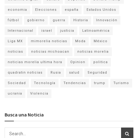
economia
Elecciones
españa
Estados Unidos
fútbol
gobierno
guerra
Historia
Innovación
Internacional
israel
justicia
Latinoamérica
Liga MX
mimorelia noticias
Moda
México
noticias
noticias michoacan
noticias morelia
noticias morelia ultima hora
Opinion
politica
quadratin noticias
Rusia
salud
Seguridad
Sociedad
Tecnología
Tendencias
trump
Turismo
ucrania
Violencia
Busca una Noticia