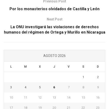
Previous Post
Por los monasterios olvidados de Castilla y León
Next Post
La ONU investigará las violaciones de derechos
humanos del régimen de Ortega y Murillo en Nicaragua
AGOSTO 2026
L
M
X
J
V
S
D
1
2
3
4
5
6
7
8
9
10
11
12
13
14
15
16
17
18
19
20
21
22
23