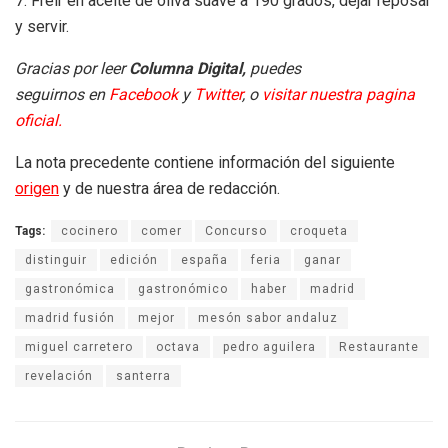
7. Freír en aceite de oliva suave a 190 grados, dejar reposar
y servir.
Gracias por leer
Columna Digital,
puedes
seguirnos en
Facebook
y
Twitter
, o
visitar nuestra pagina
oficial.
La nota precedente contiene información del siguiente
origen
y de nuestra área de redacción.
Tags:
cocinero
comer
Concurso
croqueta
distinguir
edición
españa
feria
ganar
gastronómica
gastronómico
haber
madrid
madrid fusión
mejor
mesón sabor andaluz
miguel carretero
octava
pedro aguilera
Restaurante
revelación
santerra