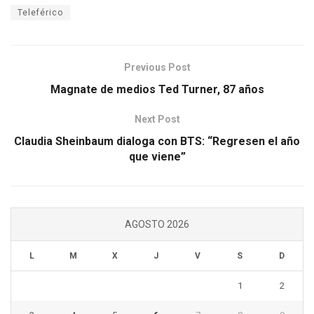
Teleférico
Previous Post
Magnate de medios Ted Turner, 87 años
Next Post
Claudia Sheinbaum dialoga con BTS: “Regresen el año
que viene”
AGOSTO 2026
L
M
X
J
V
S
D
1
2