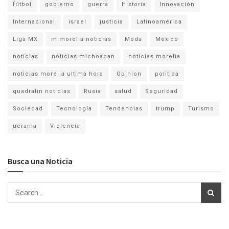
fútbol
gobierno
guerra
Historia
Innovación
Internacional
israel
justicia
Latinoamérica
Liga MX
mimorelia noticias
Moda
México
noticias
noticias michoacan
noticias morelia
noticias morelia ultima hora
Opinion
politica
quadratin noticias
Rusia
salud
Seguridad
Sociedad
Tecnología
Tendencias
trump
Turismo
ucrania
Violencia
Busca una Noticia