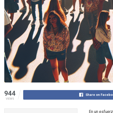
944
Share on Facebo
VIEWS
En un esfuerz