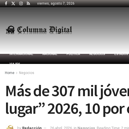
viernes, agosto 7, 2026
INTERNACIONAL
NACIONAL
POLÍTICA
NEGOCIOS
ESTADOS
VIAJES
Home
Negocios
Más de 307 mil jóve
lugar” 2026, 10 por
by
Redacción
26 abril, 2026
in
Negocios
Reading Time: 2 mi