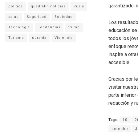
garantizado, n
politica
quadratin noticias
Rusia
salud
Seguridad
Sociedad
Los resultado
Tecnología
Tendencias
trump
educación se 
todos los jóv
Turismo
ucrania
Violencia
enfoque renov
inspire a otr
accesible.
Gracias por l
visitar nuestr
parte inferio
redacción y n
Tags:
10
2
derecho
J