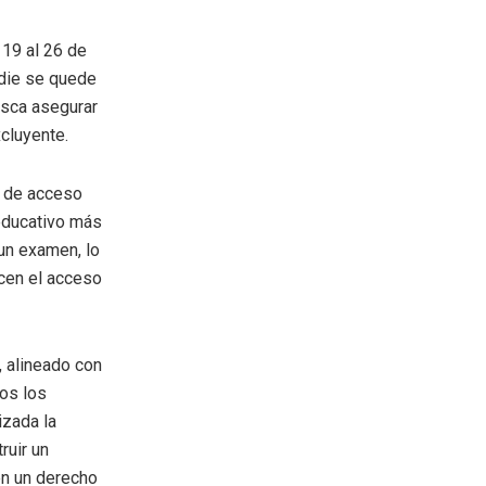
 19 al 26 de
adie se quede
usca asegurar
cluyente.
s de acceso
 educativo más
 un examen, lo
ecen el acceso
, alineado con
dos los
izada la
ruir un
en un derecho