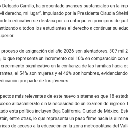
o Delgado Carrillo, ha presentado avances sustanciales en la im
Mi derecho, mi lugar”, impulsado por la Presidenta Claudia Shei
delo educativo se destaca por su enfoque en principios de just
rantizando a todos los estudiantes el derecho a continuar su educ
uperior.
 proceso de asignación del año 2026 son alentadores: 307 mil 
n, lo que representa un incremento del 10% en comparación con el
crecimiento significativo en la confianza de las familias hacia 
irantes, el 54% son mujeres y el 46% son hombres, evidenciando
 educación por parte de los jóvenes.
spectos más relevantes de este nuevo sistema es que 18 estad
cceso al bachillerato sin la necesidad de un examen de ingreso.
ado esta política incluyen Baja California, Ciudad de México, Es
tán, entre otras, lo que representa un paso firme hacia la elimin
óricas de acceso a la educación en la zona metropolitana del Val