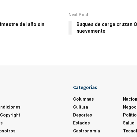
Next Post
imestre del año sin
Buques de carga cruzan 
nuevamente
Categorías
Columnas
Nacion
ondiciones
Cultura
Negoc
Copyright
Deportes
Polític
os
Estados
Salud
osotros
Gastronomía
Tecnol