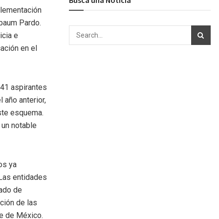
plementación
nbaum Pardo.
icia e
ación en el
241 aspirantes
 año anterior,
este esquema.
 un notable
os ya
 Las entidades
tado de
ación de las
le de México.