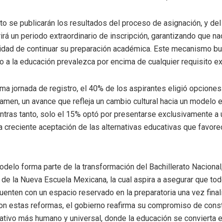
to se publicarán los resultados del proceso de asignación, y del
irá un periodo extraordinario de inscripción, garantizando que n
nidad de continuar su preparación académica. Este mecanismo b
o a la educación prevalezca por encima de cualquier requisito ex
tima jornada de registro, el 40% de los aspirantes eligió opcione
xamen, un avance que refleja un cambio cultural hacia un modelo
entras tanto, solo el 15% optó por presentarse exclusivamente a
a creciente aceptación de las alternativas educativas que favor
delo forma parte de la transformación del Bachillerato Nacional
s de la Nueva Escuela Mexicana, la cual aspira a asegurar que to
uenten con un espacio reservado en la preparatoria una vez final
on estas reformas, el gobierno reafirma su compromiso de const
tivo más humano y universal, donde la educación se convierta 