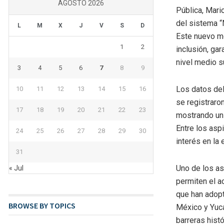
AGOSTO 2026
Pública, Mari
del sistema “
L
M
X
J
V
S
D
Este nuevo mo
1
2
inclusión, ga
nivel medio s
3
4
5
6
7
8
9
Los datos del
10
11
12
13
14
15
16
se registraro
17
18
19
20
21
22
23
mostrando un 
Entre los asp
24
25
26
27
28
29
30
interés en la
31
Uno de los a
« Jul
permiten el a
que han adopt
BROWSE BY TOPICS
México y Yuca
barreras hist