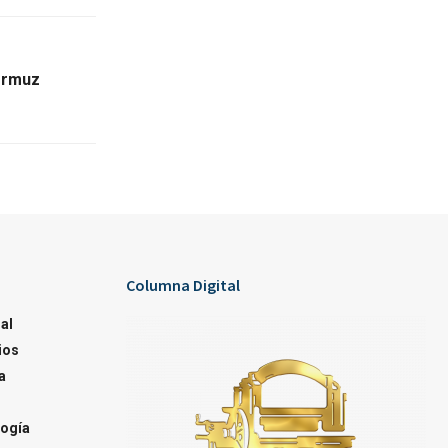
Ormuz
Columna Digital
al
ios
a
ogía