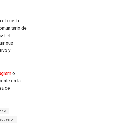
 el que la
comunitario de
al, el
uir que
tivo y
tagram
o
mente en la
rea de
ado
superior