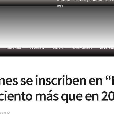
RSS
DEPORTES
COLUMNAS
CULTURA
GASTRONOMÍA
LIFESTYLE
nes se inscriben en “
 ciento más que en 2
ns read