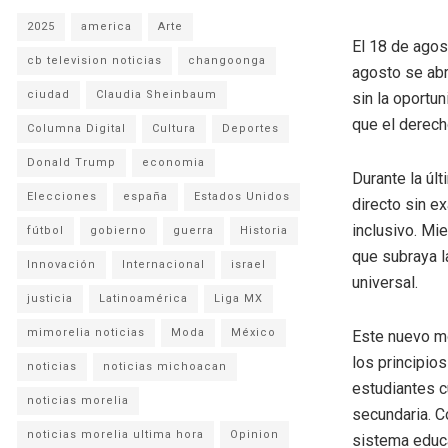
2025
america
Arte
El 18 de agos
cb television noticias
changoonga
agosto se abr
ciudad
Claudia Sheinbaum
sin la oportu
que el derech
Columna Digital
Cultura
Deportes
Donald Trump
economia
Durante la úl
Elecciones
españa
Estados Unidos
directo sin e
inclusivo. Mi
fútbol
gobierno
guerra
Historia
que subraya l
Innovación
Internacional
israel
universal.
justicia
Latinoamérica
Liga MX
mimorelia noticias
Moda
México
Este nuevo mo
los principio
noticias
noticias michoacan
estudiantes c
noticias morelia
secundaria. C
noticias morelia ultima hora
Opinion
sistema educa