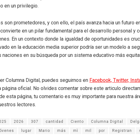
o en un privilegio.
s son prometedores, y con ello, el país avanza hacia un futuro en
convierte en un pilar fundamental para el desarrollo personal y 
enes. En un contexto donde la igualdad de oportunidades es cruci
ado en la educación media superior podría ser un modelo a seg
as naciones en su búsqueda por un sistema educativo más equita
eer Columna Digital, puedes seguirnos en
Facebook,
Twitter,
Ins
a página oficial. No olvides comentar sobre este articulo directa
r de esta página, tu comentario es muy importante para nuestra á
uestros lectores.
025
2026
307
cantidad
Ciento
Columna Digital
Delg
óvenes
lugar
Mario
más
mì
mil
por
Registran