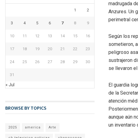
madrugada del
1
2
Anzures. Un g
perimetral cer
3
4
5
6
7
8
9
Según los rep
10
11
12
13
14
15
16
sometieron, a
17
18
19
20
21
22
23
peligroso asa
sustrajeron d
24
25
26
27
28
29
30
se llevaron e
31
El guardia log
« Jul
de la Secreta
atención médi
BROWSE BY TOPICS
Posteriorment
aunque aún no
un inventario o
2025
america
Arte
cb television noticias
changoonga