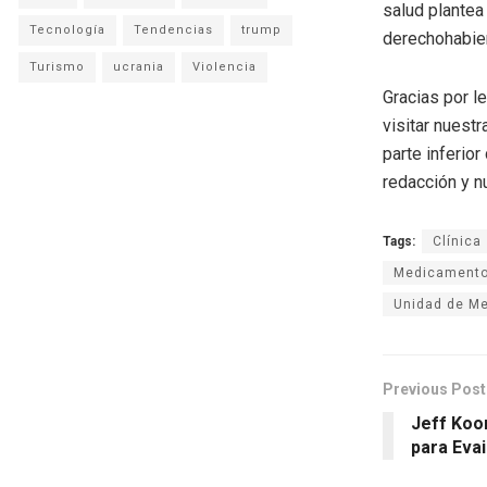
salud plantea
Tecnología
Tendencias
trump
derechohabie
Turismo
ucrania
Violencia
Gracias por l
visitar nuestr
parte inferio
redacción y n
Tags:
Clínica
Medicament
Unidad de Me
Previous Post
Jeff Koo
para Eva