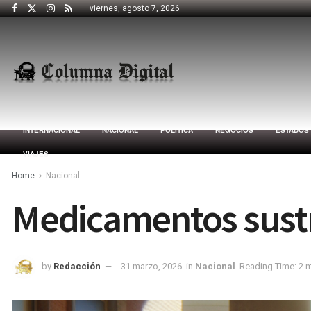
viernes, agosto 7, 2026
INTERNACIONAL
NACIONAL
POLÍTICA
NEGOCIOS
ESTADOS
VIAJES
Home
Nacional
Medicamentos sustr
by
Redacción
31 marzo, 2026
in
Nacional
Reading Time: 2 