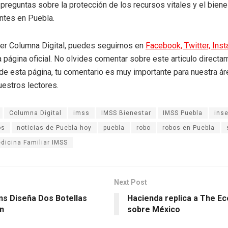
 preguntas sobre la protección de los recursos vitales y el biene
ntes en Puebla.
eer Columna Digital, puedes seguirnos en
Facebook,
Twitter,
Ins
a página oficial. No olvides comentar sobre este articulo directa
r de esta página, tu comentario es muy importante para nuestra á
uestros lectores.
Columna Digital
imss
IMSS Bienestar
IMSS Puebla
ins
os
noticias de Puebla hoy
puebla
robo
robos en Puebla
dicina Familiar IMSS
Next Post
ns Diseña Dos Botellas
Hacienda replica a The E
in
sobre México