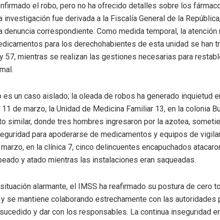
nfirmado el robo, pero no ha ofrecido detalles sobre los fármac
 investigación fue derivada a la Fiscalía General de la República,
a denuncia correspondiente. Como medida temporal, la atención 
dicamentos para los derechohabientes de esta unidad se han t
 y 57, mientras se realizan las gestiones necesarias para restabl
mal.
 es un caso aislado; la oleada de robos ha generado inquietud e
 11 de marzo, la Unidad de Medicina Familiar 13, en la colonia B
lto similar, donde tres hombres ingresaron por la azotea, someti
eguridad para apoderarse de medicamentos y equipos de vigilan
 marzo, en la clínica 7, cinco delincuentes encapuchados atacaron 
peado y atado mientras las instalaciones eran saqueadas.
 situación alarmante, el IMSS ha reafirmado su postura de cero to
 y se mantiene colaborando estrechamente con las autoridades 
 sucedido y dar con los responsables. La continua inseguridad en