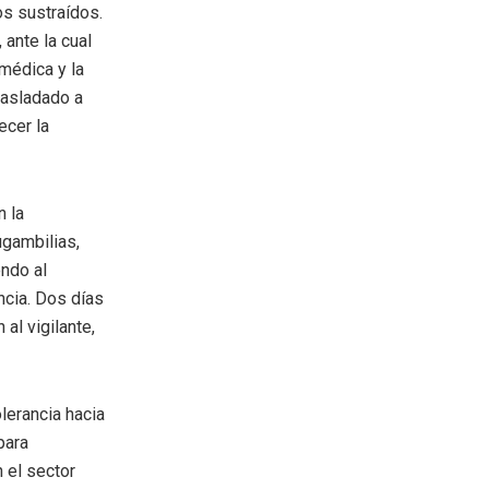
os sustraídos.
 ante la cual
médica y la
rasladado a
ecer la
n la
ugambilias,
endo al
cia. Dos días
al vigilante,
lerancia hacia
para
 el sector