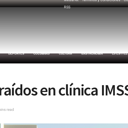
RSS
DEPORTES
COLUMNAS
CULTURA
GASTRONOMÍA
LIFESTYLE
aídos en clínica IMS
mins read