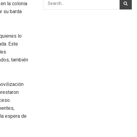
en la colonia
ar su barda
 quienes lo
uda. Este
les
ados, también
movilización
prestaron
ceso.
nentes,
 la espera de