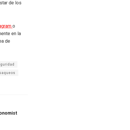
star de los
tagram
o
mente en la
rea de
eguridad
saqueos
conomist