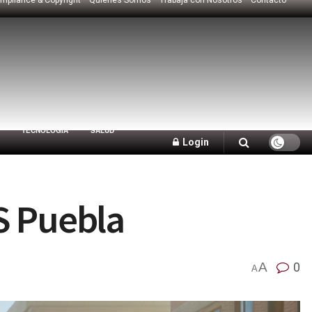
TECNOLOGÍA
SALUD
Login
S Puebla
A
0
A