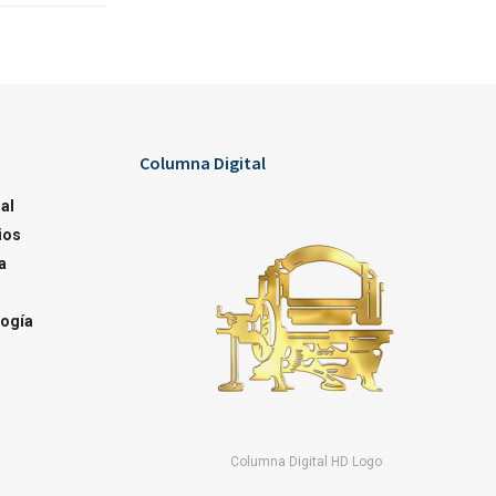
Columna Digital
al
ios
a
ogía
Columna Digital HD Logo