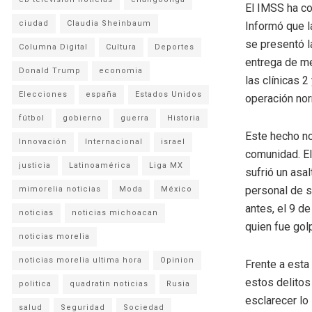
El IMSS ha co
ciudad
Claudia Sheinbaum
Informó que la
se presentó l
Columna Digital
Cultura
Deportes
entrega de me
Donald Trump
economia
las clínicas 2
Elecciones
españa
Estados Unidos
operación nor
fútbol
gobierno
guerra
Historia
Este hecho no
Innovación
Internacional
israel
comunidad. El
justicia
Latinoamérica
Liga MX
sufrió un asa
personal de s
mimorelia noticias
Moda
México
antes, el 9 de
noticias
noticias michoacan
quien fue gol
noticias morelia
noticias morelia ultima hora
Opinion
Frente a esta
estos delitos
politica
quadratin noticias
Rusia
esclarecer lo
salud
Seguridad
Sociedad