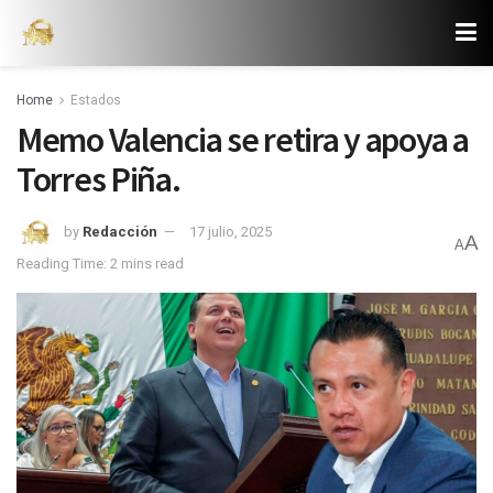
Home
Estados
Memo Valencia se retira y apoya a
Torres Piña.
by
Redacción
17 julio, 2025
A
A
Reading Time: 2 mins read