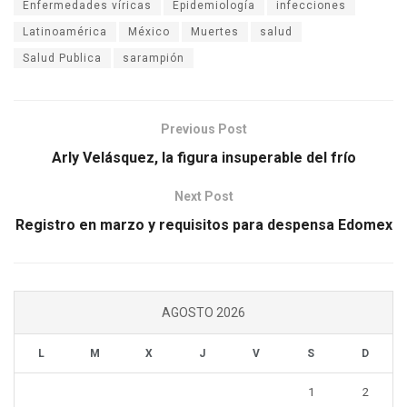
Enfermedades víricas
Epidemiología
infecciones
Latinoamérica
México
Muertes
salud
Salud Publica
sarampión
Previous Post
Arly Velásquez, la figura insuperable del frío
Next Post
Registro en marzo y requisitos para despensa Edomex
AGOSTO 2026
L
M
X
J
V
S
D
1
2