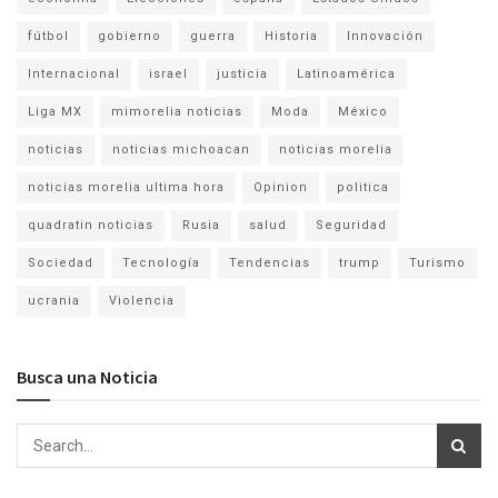
fútbol
gobierno
guerra
Historia
Innovación
Internacional
israel
justicia
Latinoamérica
Liga MX
mimorelia noticias
Moda
México
noticias
noticias michoacan
noticias morelia
noticias morelia ultima hora
Opinion
politica
quadratin noticias
Rusia
salud
Seguridad
Sociedad
Tecnología
Tendencias
trump
Turismo
ucrania
Violencia
Busca una Noticia