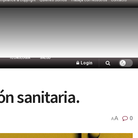
TECNOLOGÍA
SALUD
Login
n sanitaria.
A
0
A