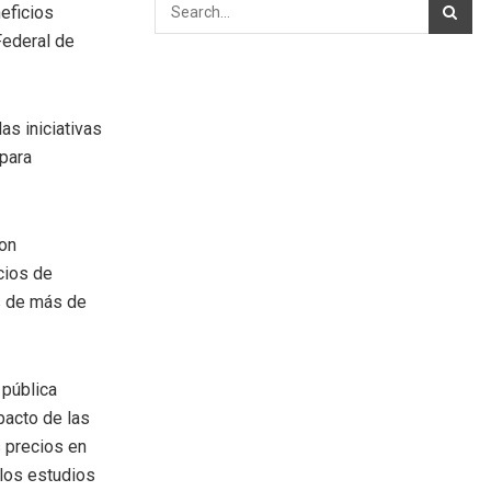
neficios
Federal de
s iniciativas
para
ron
cios de
ís de más de
 pública
pacto de las
s precios en
 los estudios