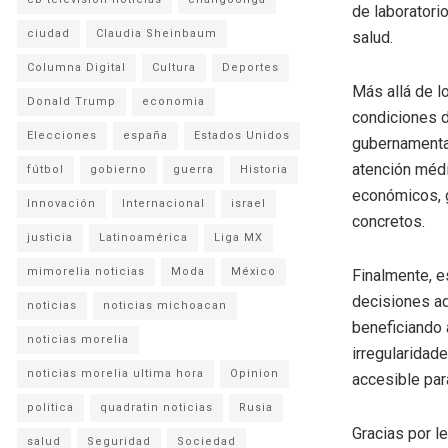
de laboratori
ciudad
Claudia Sheinbaum
salud.
Columna Digital
Cultura
Deportes
Más allá de l
Donald Trump
economia
condiciones d
Elecciones
españa
Estados Unidos
gubernamental
atención médi
fútbol
gobierno
guerra
Historia
económicos, g
Innovación
Internacional
israel
concretos.
justicia
Latinoamérica
Liga MX
mimorelia noticias
Moda
México
Finalmente, e
decisiones a
noticias
noticias michoacan
beneficiando 
noticias morelia
irregularidad
noticias morelia ultima hora
Opinion
accesible par
politica
quadratin noticias
Rusia
Gracias por l
salud
Seguridad
Sociedad