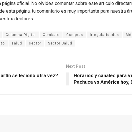
a página oficial. No olvides comentar sobre este articulo directa
r de esta página, tu comentario es muy importante para nuestra á
uestros lectores.
Columna Digital
Combate
Compras
Irregularidades
Mé
nto
salud
sector
Sector Salud
Next Post
artín se lesionó otra vez?
Horarios y canales para v
Pachuca vs América hoy, 