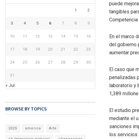
puede mejorar
1
2
tangibles par
Competencia 
3
4
5
6
7
8
9
En el marco d
10
11
12
13
14
15
16
del gobierno 
17
18
19
20
21
22
23
aumentar prec
24
25
26
27
28
29
30
El caso que 
31
penalizadas p
laboratorio y
« Jul
1,389 millone
BROWSE BY TOPICS
El estudio pr
mediante el u
sanciones imp
2025
america
Arte
los servicios
cb television noticias
changoonga