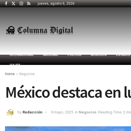
jueves, agosto 6, 2026
INTERNACIONAL
NACIONAL
POLÍTICA
NEGOCIOS
ESTADOS
VIAJES
Home
Negocios
México destaca en l
by
Redacción
9 mayo, 2025
in
Negocios
Reading Time: 2 mi