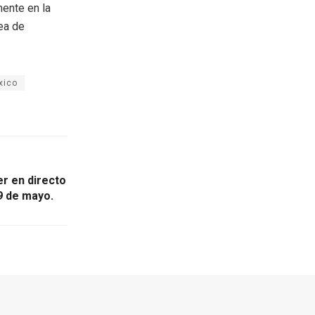
mente en la
rea de
xico
er en directo
9 de mayo.