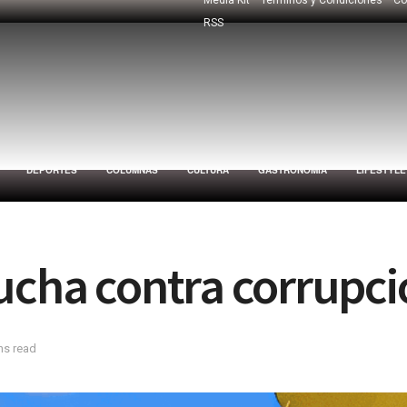
RSS
DEPORTES
COLUMNAS
CULTURA
GASTRONOMÍA
LIFESTYLE
ucha contra corrupció
ns read