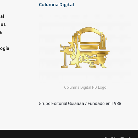
Columna Digital
al
ios
a
ogía
Columna Digital HD Logo
Grupo Editorial Guíaaaa / Fundado en 1988.