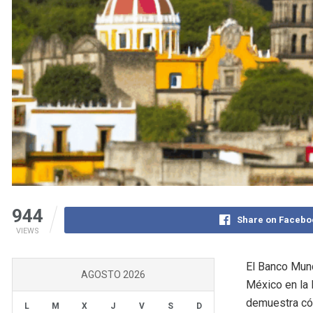
944
Share on Facebo
VIEWS
El Banco Mund
AGOSTO 2026
México en la 
demuestra có
L
M
X
J
V
S
D