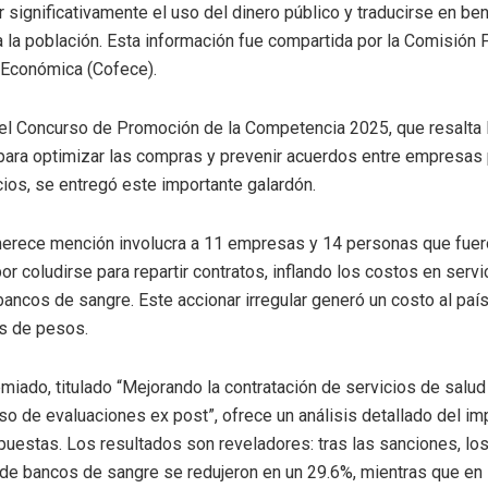
 significativamente el uso del dinero público y traducirse en be
a la población. Esta información fue compartida por la Comisión 
Económica (Cofece).
el Concurso de Promoción de la Competencia 2025, que resalta la
para optimizar las compras y prevenir acuerdos entre empresas 
ios, se entregó este importante galardón.
merece mención involucra a 11 empresas y 14 personas que fue
or coludirse para repartir contratos, inflando los costos en servi
 bancos de sangre. Este accionar irregular generó un costo al pa
s de pesos.
emiado, titulado “Mejorando la contratación de servicios de salud
so de evaluaciones ex post”, ofrece un análisis detallado del im
uestas. Los resultados son reveladores: tras las sanciones, lo
 de bancos de sangre se redujeron en un 29.6%, mientras que en