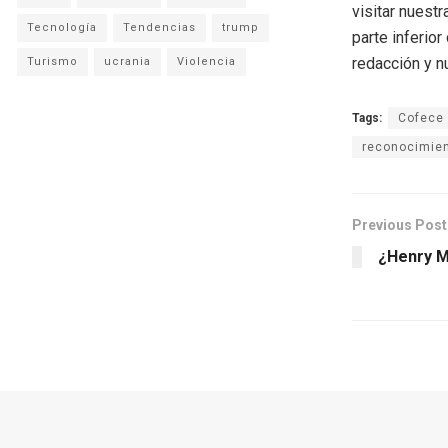
visitar nuestr
Tecnología
Tendencias
trump
parte inferio
redacción y n
Turismo
ucrania
Violencia
Tags:
Cofece
reconocimie
Previous Post
¿Henry M