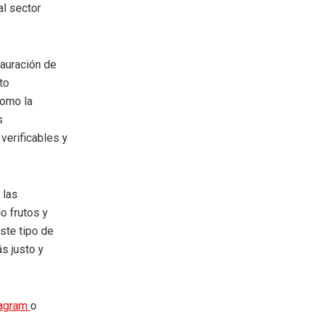
al sector
tauración de
to
como la
s
verificables y
 las
o frutos y
ste tipo de
s justo y
tagram
o