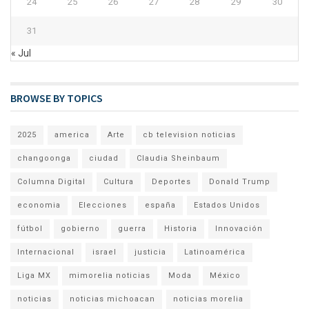
24
25
26
27
28
29
30
31
« Jul
BROWSE BY TOPICS
2025
america
Arte
cb television noticias
changoonga
ciudad
Claudia Sheinbaum
Columna Digital
Cultura
Deportes
Donald Trump
economia
Elecciones
españa
Estados Unidos
fútbol
gobierno
guerra
Historia
Innovación
Internacional
israel
justicia
Latinoamérica
Liga MX
mimorelia noticias
Moda
México
noticias
noticias michoacan
noticias morelia