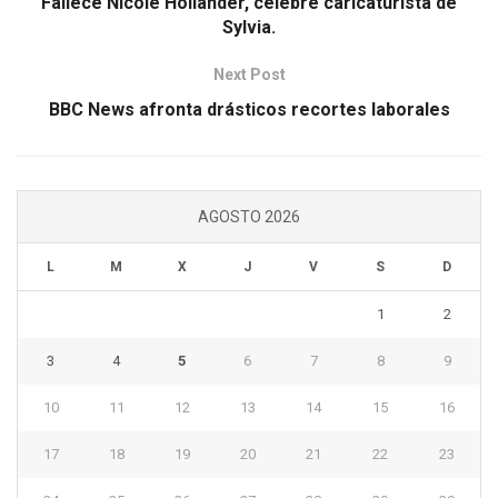
Fallece Nicole Hollander, célebre caricaturista de
Sylvia.
Next Post
BBC News afronta drásticos recortes laborales
AGOSTO 2026
L
M
X
J
V
S
D
1
2
3
4
5
6
7
8
9
10
11
12
13
14
15
16
17
18
19
20
21
22
23