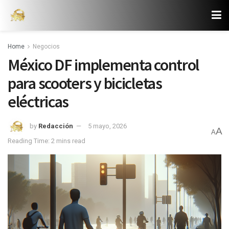
Home
Negocios
México DF implementa control
para scooters y bicicletas
eléctricas
by
Redacción
5 mayo, 2026
A
A
Reading Time: 2 mins read