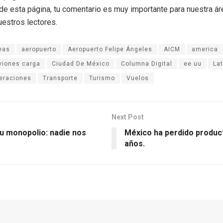
r de esta página, tu comentario es muy importante para nuestra á
uestros lectores.
eas
aeropuerto
Aeropuerto Felipe Ángeles
AICM
america
viones carga
Ciudad De México
Columna Digital
ee uu
La
eraciones
Transporte
Turismo
Vuelos
Next Post
u monopolio: nadie nos
México ha perdido product
años.