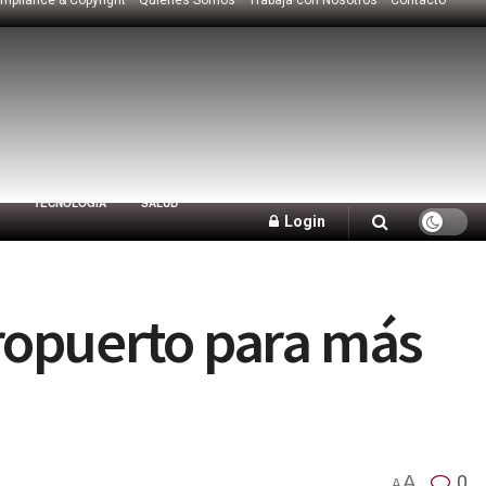
TECNOLOGÍA
SALUD
Login
ropuerto para más
A
0
A