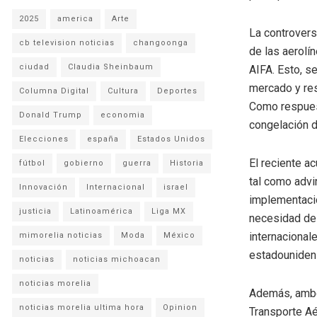
2025
america
Arte
La controvers
cb television noticias
changoonga
de las aerolí
ciudad
Claudia Sheinbaum
AIFA. Esto, s
mercado y res
Columna Digital
Cultura
Deportes
Como respuest
Donald Trump
economia
congelación d
Elecciones
españa
Estados Unidos
El reciente a
fútbol
gobierno
guerra
Historia
tal como advi
Innovación
Internacional
israel
implementaci
justicia
Latinoamérica
Liga MX
necesidad de 
internacional
mimorelia noticias
Moda
México
estadouniden
noticias
noticias michoacan
noticias morelia
Además, ambos
noticias morelia ultima hora
Opinion
Transporte Aé