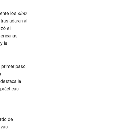
mente los
slots
trasladaran al
izó el
ericanas.
y la
 primer paso,
a
destaca la
prácticas
erdo de
evas