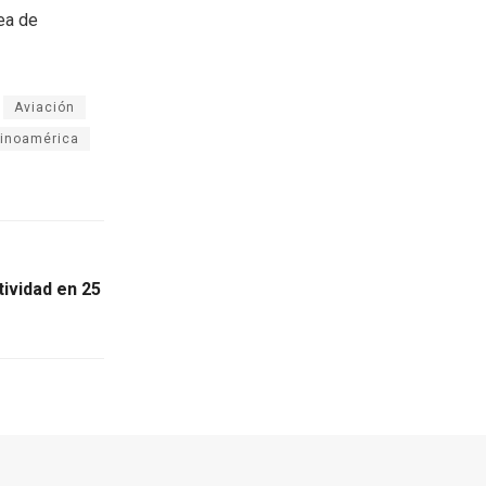
rea de
Aviación
tinoamérica
ividad en 25