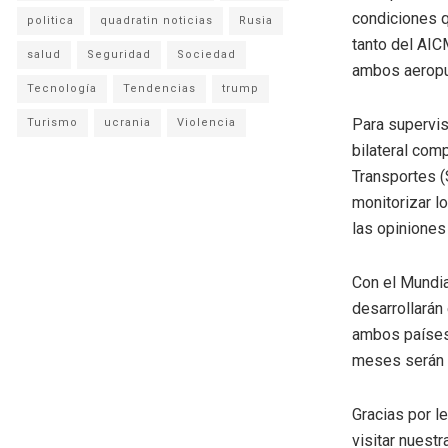
condiciones q
politica
quadratin noticias
Rusia
tanto del AIC
salud
Seguridad
Sociedad
ambos aeropu
Tecnología
Tendencias
trump
Para supervis
Turismo
ucrania
Violencia
bilateral com
Transportes (
monitorizar l
las opiniones
Con el Mundia
desarrollarán 
ambos países.
meses serán d
Gracias por l
visitar nuestr