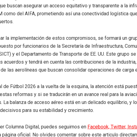
ue buscan asegurar un acceso equitativo y transparente a la infr
M como del AIFA, prometiendo así una conectividad logística que
ertos.
ar la implementación de estos compromisos, se formará un grup
puesto por funcionarios de la Secretaría de Infraestructura, Com
SICT) y el Departamento de Transporte de EE. UU. Este grupo se
os acuerdos y tendrá en cuenta las contribuciones de la industria,
 de las aerolíneas que buscan consolidar operaciones de carga e
l de Fútbol 2026 a la vuelta de la esquina, la atención está pue
estas reformas y si se traducirán en un avance real para la aviac
 La balanza de acceso aéreo está en un delicado equilibrio, y 
ecisivos para su estabilidad y crecimiento.
eer Columna Digital, puedes seguirnos en
Facebook,
Twitter,
Ins
a página oficial. No olvides comentar sobre este articulo directa