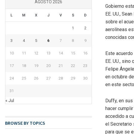
AGOSTO 2026
Gobierno esta
EE. UU., Sean
L
M
X
J
V
S
D
sobre el acue
1
2
aerolíneas es
conocidas c
3
4
5
6
7
8
9
Este acuerdo 
10
11
12
13
14
15
16
EE. UU., sino 
17
18
19
20
21
22
23
Felipe Ángele
en octubre d
24
25
26
27
28
29
30
en este secto
31
Duffy, en sus
« Jul
hacer cumplir
accedido a cu
BROWSE BY TOPICS
el Secretario
para que se e