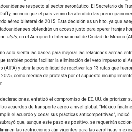
dounidense respecto al sector aeronáutico. El Secretario de Tr
 Duffy, anunció que el país vecino ha atendido las preocupacion
rdo aéreo bilateral de 2015. Esta decisión es un hito, ya que ase
tadounidenses obtendrán un acceso justo para operar franjas hor
omo
slots
, en el Aeropuerto Internacional de Ciudad de México (A
no solo sienta las bases para mejorar las relaciones aéreas ent
que también podría facilitar la eliminación del veto impuesto al 
s (AIFA) y abrir la posibilidad de reactivar las 13 rutas que fuer
e 2025, como medida de protesta por el supuesto incumplimient
r.
 declaraciones, enfatizó el compromiso de EE. UU. de priorizar s
 los acuerdos de transporte aéreo a nivel global. “México finalm
mplir el acuerdo y cesar sus prácticas anticompetitivas”, indicó.
 subrayó que, aunque este paso es positivo, se requerirán accio
liminen las restricciones aún vigentes para las aerolíneas mexic