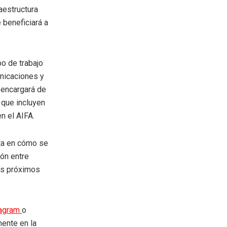
aestructura
 beneficiará a
o de trabajo
unicaciones y
 encargará de
 que incluyen
n el AIFA.
sta en cómo se
ión entre
los próximos
tagram
o
mente en la