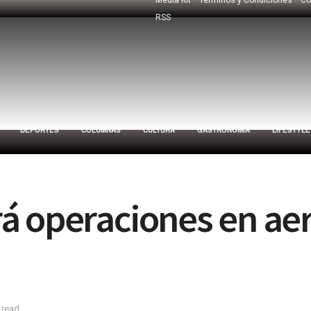
RSS
DEPORTES
COLUMNAS
CULTURA
GASTRONOMÍA
LIFESTYLE
á operaciones en ae
 read