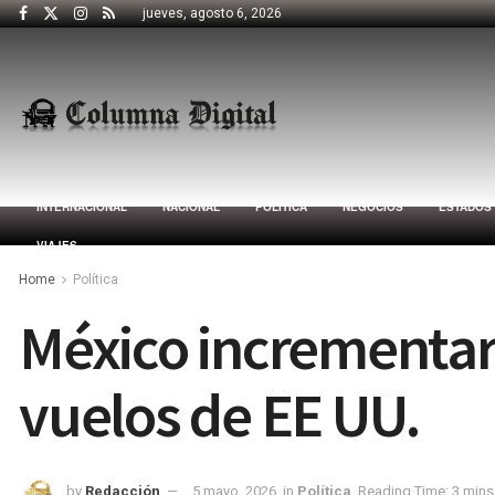
jueves, agosto 6, 2026
INTERNACIONAL
NACIONAL
POLÍTICA
NEGOCIOS
ESTADOS
VIAJES
Home
Política
México incrementar
vuelos de EE UU.
by
Redacción
5 mayo, 2026
in
Política
Reading Time: 3 mins