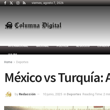
viernes, agosto 7, 2026
INTERNACIONAL
NACIONAL
POLÍTICA
NEGOCIOS
ESTADOS
VIAJES
Home
Deportes
México vs Turquía: 
by
Redacción
10 junio, 2025
in
Deportes
Reading Time: 2 mi