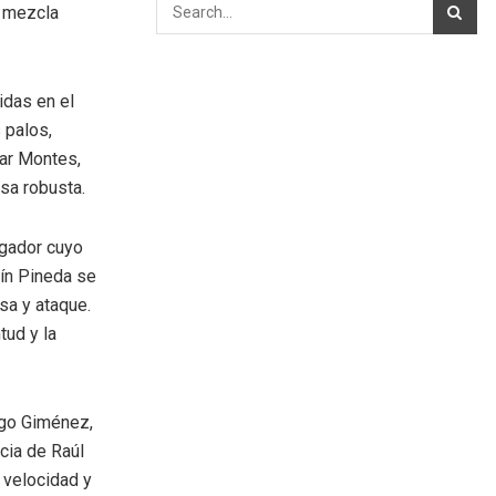
a mezcla
das en el
 palos,
sar Montes,
sa robusta.
ugador cuyo
lín Pineda se
sa y ataque.
tud y la
ago Giménez,
cia de Raúl
 velocidad y