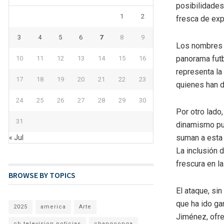
posibilidades
1
2
fresca de exp
3
4
5
6
7
8
9
Los nombres 
panorama futb
10
11
12
13
14
15
16
representa la
17
18
19
20
21
22
23
quienes han d
24
25
26
27
28
29
30
Por otro lado
31
dinamismo pue
suman a esta 
« Jul
La inclusión 
frescura en la 
BROWSE BY TOPICS
El ataque, si
que ha ido ga
2025
america
Arte
Jiménez, ofre
cb television noticias
changoonga