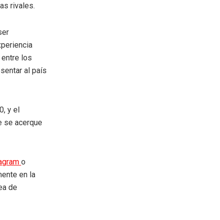
as rivales.
ser
xperiencia
 entre los
sentar al país
, y el
e se acerque
tagram
o
mente en la
rea de