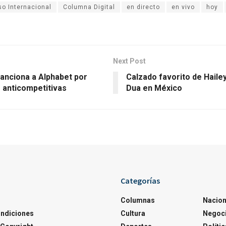
o Internacional
Columna Digital
en directo
en vivo
hoy
Next Post
anciona a Alphabet por
Calzado favorito de Haile
 anticompetitivas
Dua en México
Categorías
Columnas
Nacion
ondiciones
Cultura
Negoc