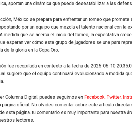
nica, aportan una dinámica que puede desestabilizar a las defens
cción, México se prepara para enfrentar un torneo que promete 
apostando por un equipo que mezcla el talento nacional con la e
 A medida que se acerca el inicio del torneo, la expectativa crece
que esperan ver cómo este grupo de jugadores se une para repre
a de la gloria en la Copa Oro.
ión fue recopilada en contexto a la fecha de 2025-06-10 20:35:00
ual sugiere que el equipo continuará evolucionando a medida qu
a.
eer Columna Digital, puedes seguirnos en
Facebook,
Twitter,
Ins
a página oficial. No olvides comentar sobre este articulo directa
r de esta página, tu comentario es muy importante para nuestra á
uestros lectores.