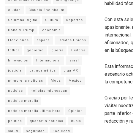
habilidad téc
ciudad
Claudia Sheinbaum
Con esta sele
Columna Digital
Cultura
Deportes
apasionante, 
Donald Trump
economia
internacional.
Elecciones
españa
Estados Unidos
aficionados, 
en la búsqued
fútbol
gobierno
guerra
Historia
Innovación
Internacional
israel
Esta informac
justicia
Latinoamérica
Liga MX
escenario act
mimorelia noticias
Moda
México
la competenci
noticias
noticias michoacan
Gracias por l
noticias morelia
visitar nuestr
noticias morelia ultima hora
Opinion
parte inferio
redacción y n
politica
quadratin noticias
Rusia
salud
Seguridad
Sociedad