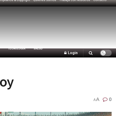
TECNOLOGÍA
SALUD
Login
hoy
A
0
A