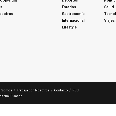
Copyright
Deportes
Polític
os
Estados
Salud
osotros
Gastronomía
Tecnol
Internacional
Viajes
Lifestyle
s Somos
Trabaja con Nosotros
Contacto
RSS
ditorial Guiaaaa
.