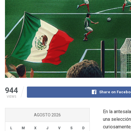
944
Share on Facebo
VIEWS
En la antesal
AGOSTO 2026
una selección
curiosamente,
L
M
X
J
V
S
D