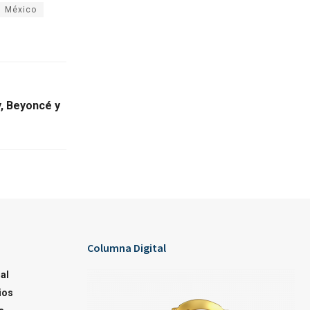
México
y, Beyoncé y
Columna Digital
al
ios