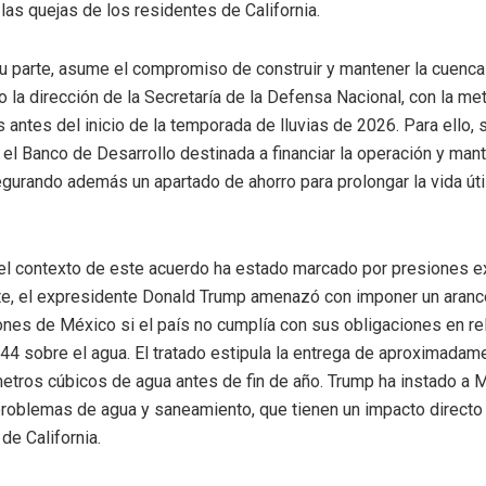
e las quejas de los residentes de California.
u parte, asume el compromiso de construir y mantener la cuenca
o la dirección de la Secretaría de la Defensa Nacional, con la met
s antes del inicio de la temporada de lluvias de 2026. Para ello, 
 el Banco de Desarrollo destinada a financiar la operación y man
egurando además un apartado de ahorro para prolongar la vida úti
el contexto de este acuerdo ha estado marcado por presiones e
e, el expresidente Donald Trump amenazó con imponer un arance
ones de México si el país no cumplía con sus obligaciones en rel
44 sobre el agua. El tratado estipula la entrega de aproximadam
etros cúbicos de agua antes de fin de año. Trump ha instado a 
problemas de agua y saneamiento, que tienen un impacto directo
e California.