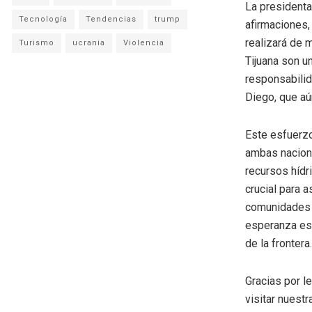
La presidenta
Tecnología
Tendencias
trump
afirmaciones,
realizará de 
Turismo
ucrania
Violencia
Tijuana son u
responsabilid
Diego, que aú
Este esfuerzo
ambas nacione
recursos hídr
crucial para a
comunidades 
esperanza es
de la frontera.
Gracias por l
visitar nuestr