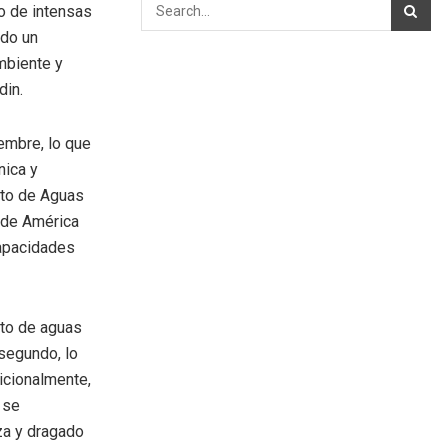
do de intensas
ado un
mbiente y
din.
embre, lo que
nica y
nto de Aguas
 de América
capacidades
nto de aguas
 segundo, lo
icionalmente,
 se
za y dragado