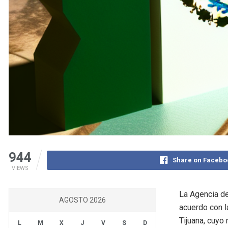
944
Share on Facebo
VIEWS
La Agencia de
AGOSTO 2026
acuerdo con l
Tijuana, cuyo
L
M
X
J
V
S
D