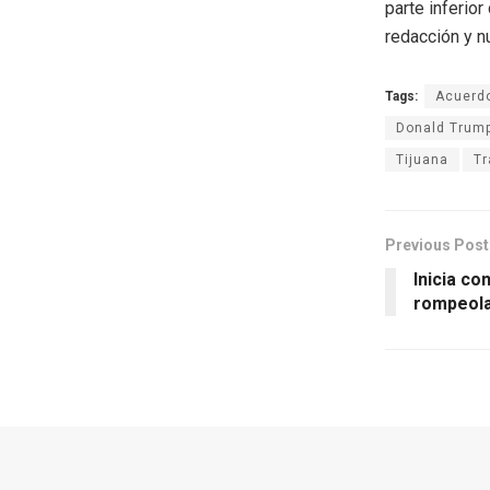
parte inferio
redacción y n
Tags:
Acuerd
Donald Trum
Tijuana
Tr
Previous Post
Inicia co
rompeola