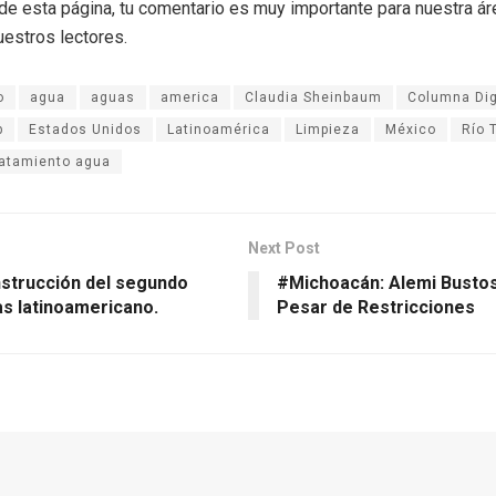
r de esta página, tu comentario es muy importante para nuestra á
uestros lectores.
o
agua
aguas
america
Claudia Sheinbaum
Columna Dig
p
Estados Unidos
Latinoamérica
Limpieza
México
Río 
atamiento agua
Next Post
nstrucción del segundo
#Michoacán: Alemi Bustos
s latinoamericano.
Pesar de Restricciones