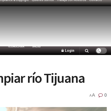
TECNOLOGÍA
SALUD
Login
piar río Tijuana
A
0
A