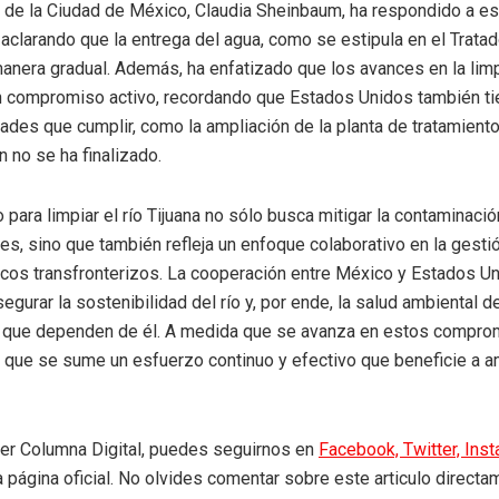
 de la Ciudad de México, Claudia Sheinbaum, ha respondido a e
 aclarando que la entrega del agua, como se estipula en el Trata
manera gradual. Además, ha enfatizado que los avances en la limp
n compromiso activo, recordando que Estados Unidos también ti
ades que cumplir, como la ampliación de la planta de tratamient
n no se ha finalizado.
 para limpiar el río Tijuana no sólo busca mitigar la contaminació
s, sino que también refleja un enfoque colaborativo en la gesti
icos transfronterizos. La cooperación entre México y Estados U
segurar la sostenibilidad del río y, por ende, la salud ambiental d
que dependen de él. A medida que se avanza en estos comprom
 que se sume un esfuerzo continuo y efectivo que beneficie a 
eer Columna Digital, puedes seguirnos en
Facebook,
Twitter,
Ins
a página oficial. No olvides comentar sobre este articulo directa