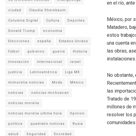
en el río, ant
ciudad
Claudia Sheinbaum
México, por s
Columna Digital
Cultura
Deportes
Matadero, baj
Donald Trump
economia
estos trabajo
Elecciones
españa
Estados Unidos
una cuenta en
las obras, as
fútbol
gobierno
guerra
Historia
instalaciones.
Innovación
Internacional
israel
justicia
Latinoamérica
Liga MX
No obstante, 
Recientement
mimorelia noticias
Moda
México
las importaci
noticias
noticias michoacan
Tratado de 19
noticias morelia
millones de m
noticias morelia ultima hora
Opinion
resolver los 
comunidades d
politica
quadratin noticias
Rusia
salud
Seguridad
Sociedad