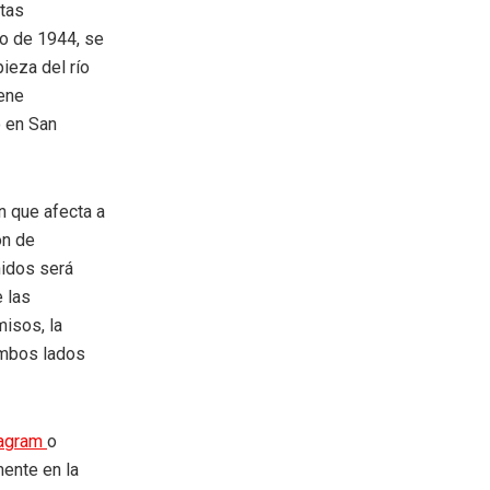
stas
do de 1944, se
ieza del río
ene
o en San
n que afecta a
ón de
nidos será
e las
isos, la
ambos lados
tagram
o
mente en la