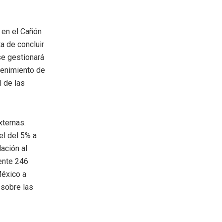
 en el Cañón
a de concluir
se gestionará
tenimiento de
l de las
xternas.
l del 5% a
ación al
ente 246
México a
 sobre las