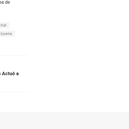
rea de
ital
Tijuana
 Actuó a