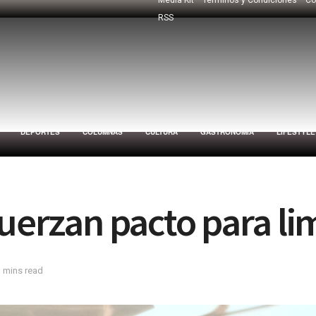
RSS
DEPORTES
COLUMNAS
CULTURA
GASTRONOMÍA
LIFESTYLE
uerzan pacto para lim
3 mins read