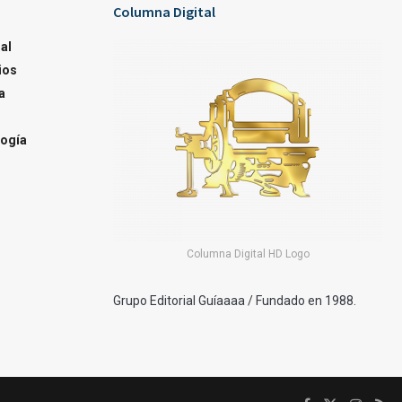
Columna Digital
al
ios
a
ogía
Columna Digital HD Logo
Grupo Editorial Guíaaaa / Fundado en 1988.