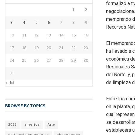
formalizó a t
1
2
negociaciones
memorando de 
3
4
5
6
7
8
9
Recursos Natu
10
11
12
13
14
15
16
El memorando 
17
18
19
20
21
22
23
ha llevado a 
económica de 
24
25
26
27
28
29
30
Residuales Sa
31
del Norte, y,
de limpieza de
« Jul
Entre los com
BROWSE BY TOPICS
en la planta,
cual represen
se desarrolla
2025
america
Arte
establecerá u
cb television noticias
changoonga