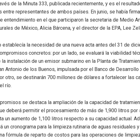
ravés de la Minuta 333, publicada recientemente, y es el resulta
 entre representantes de ambos países. En junio, se había firm
entendimiento en el que participaron la secretaria de Medio A
rales de México, Alicia Bárcena, y el director de la EPA, Lee Zel
establecía la necesidad de una nueva acta antes del 31 de dici
compromisos concretos: por un lado, se evaluará la viabilidad téc
la instalación de un emisor submarino en la Planta de Tratamie
n Antonio de los Buenos, impulsada por el Banco de Desarrollo
 por otro, se destinarán 700 millones de dólares a fortalecer las 
l río.
promisos se destaca la ampliación de la capacidad de tratamie
 que deberá permitir el procesamiento de más de 1,900 litros por
ta un aumento de 1,100 litros respecto a su capacidad actual. Ad
rá un cronograma para la limpieza rutinaria de aguas residuales y
na fórmula de reparto de costos para las operaciones de limpie