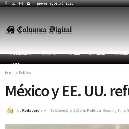
jueves, agosto 6, 2026
INTERNACIONAL
NACIONAL
POLÍTICA
NEGOCIOS
ESTADOS
VIAJES
Home
Política
México y EE. UU. ref
by
Redacción
15 diciembre, 2025
in
Política
Reading Time: 