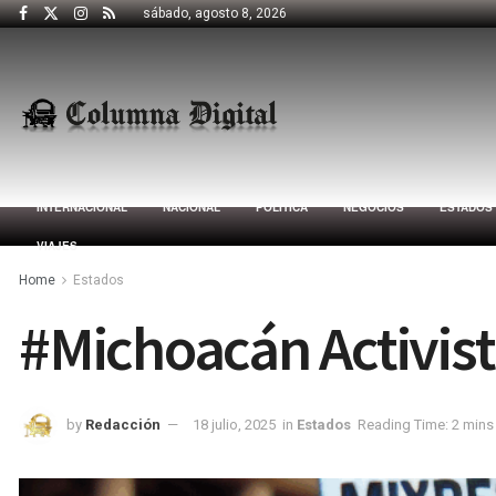
sábado, agosto 8, 2026
INTERNACIONAL
NACIONAL
POLÍTICA
NEGOCIOS
ESTADOS
VIAJES
Home
Estados
#Michoacán Activist
by
Redacción
18 julio, 2025
in
Estados
Reading Time: 2 mins