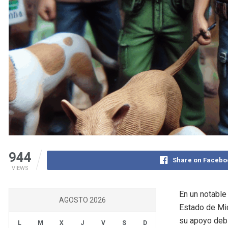
944
Share on Facebo
VIEWS
En un notable 
AGOSTO 2026
Estado de Mic
su apoyo debi
L
M
X
J
V
S
D