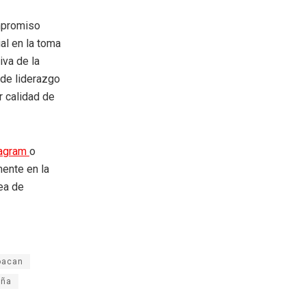
ompromiso
ial en la toma
iva de la
 de liderazgo
r calidad de
tagram
o
mente en la
rea de
oacan
iña