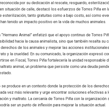
 reconocida por su dedicación al rescate, resguardo, esterilizaci
n situación de calle, destacó los esfuerzos de Torres Piña en la
e esterilización, tanto gratuitas como a bajo costo, así como ev
han tenido un impacto positivo en la vida de muchos animales.
 “Hermano Animal” enfatizó que el apoyo continuo de Torres Piñ
nsibilidad hacia la causa animalista, sino que también resalta su 
s derechos de los animales y mejorar las acciones institucionales
trato y la crueldad. En su comunicado, la organización expresó co
tirse en Fiscal, Torres Piña fortalecería la unidad responsable d
maltrato animal, un problema que persiste como una deuda pendi
estado.
 se produce en un contexto donde la protección de los derecho
ada vez más relevante y urge encontrar soluciones efectivas a
ción y maltrato. La cercanía de Torres Piña con la organización 
odría ser un punto de inflexión para mejorar la situación actual.