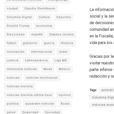
ciudad
Claudia Sheinbaum
La informació
social y la se
Columna Digital
Cultura
Deportes
de decisiones
Donald Trump
economia
comunidad ani
Elecciones
españa
Estados Unidos
en la Fiscalí
vida para los
fútbol
gobierno
guerra
Historia
Innovación
Internacional
israel
Gracias por l
justicia
Latinoamérica
Liga MX
visitar nuestr
parte inferio
mimorelia noticias
Moda
México
redacción y n
noticias
noticias michoacan
noticias morelia
Tags:
animali
noticias morelia ultima hora
Opinion
Columna Digi
politica
quadratin noticias
Rusia
noticias mor
salud
Seguridad
Sociedad