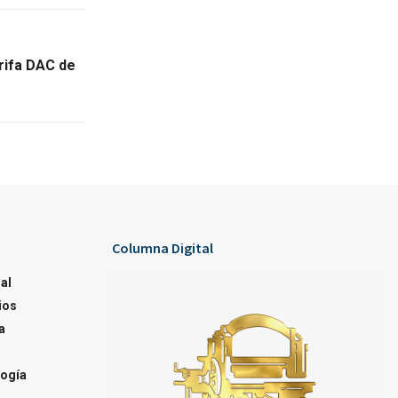
arifa DAC de
Columna Digital
al
ios
a
ogía