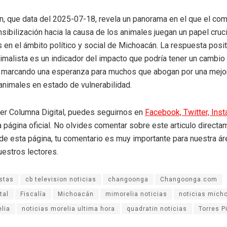
n, que data del 2025-07-18, revela un panorama en el que el c
nsibilización hacia la causa de los animales juegan un papel cruc
 en el ámbito político y social de Michoacán. La respuesta posit
malista es un indicador del impacto que podría tener un cambio
a, marcando una esperanza para muchos que abogan por una mejo
 animales en estado de vulnerabilidad.
eer Columna Digital, puedes seguirnos en
Facebook,
Twitter,
Ins
a página oficial. No olvides comentar sobre este articulo directa
r de esta página, tu comentario es muy importante para nuestra á
uestros lectores.
stas
cb television noticias
changoonga
Changoonga.com
tal
Fiscalía
Michoacán
mimorelia noticias
noticias mich
elia
noticias morelia ultima hora
quadratin noticias
Torres P