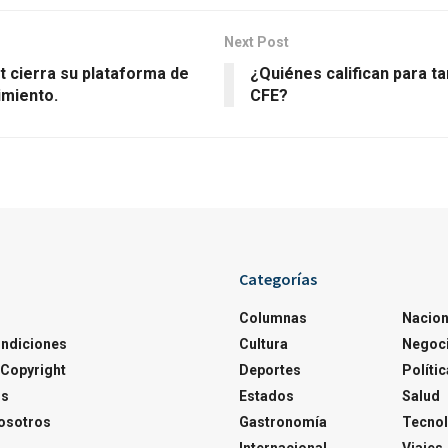
Next Post
t cierra su plataforma de
¿Quiénes califican para t
imiento.
CFE?
Categorías
Columnas
Nacion
ondiciones
Cultura
Negoc
Copyright
Deportes
Polític
os
Estados
Salud
osotros
Gastronomía
Tecnol
Internacional
Viajes