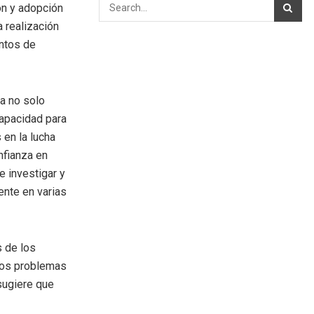
ón y adopción
 realización
entos de
a no solo
capacidad para
 en la lucha
nfianza en
e investigar y
ente en varias
s de los
 los problemas
sugiere que