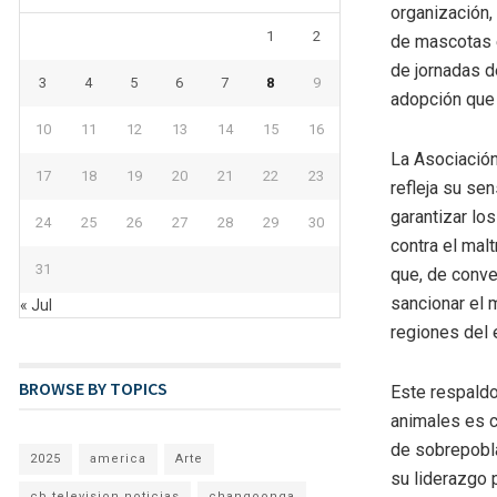
organización,
1
2
de mascotas e
de jornadas d
3
4
5
6
7
8
9
adopción que 
10
11
12
13
14
15
16
La Asociación
17
18
19
20
21
22
23
refleja su se
garantizar lo
24
25
26
27
28
29
30
contra el mal
31
que, de conver
sancionar el 
« Jul
regiones del 
BROWSE BY TOPICS
Este respaldo
animales es c
de sobrepobla
2025
america
Arte
su liderazgo p
cb television noticias
changoonga