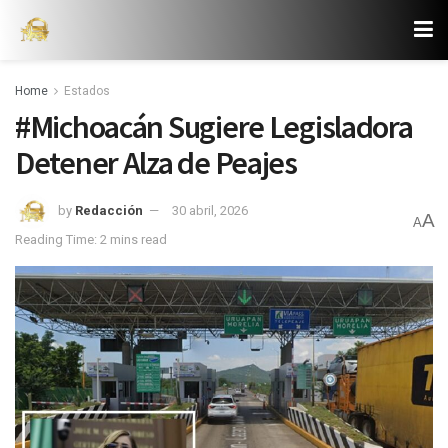
Home
Estados
#Michoacán Sugiere Legisladora
Detener Alza de Peajes
by
Redacción
30 abril, 2026
A
A
Reading Time: 2 mins read