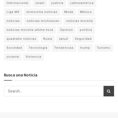
Internacional
israel
justicia
Latinoamérica
Liga MX
mimorelia noticias
Moda
México
noticias
noticias michoacan
noticias morelia
noticias morelia ultima hora
Opinion
politica
quadratin noticias
Rusia
salud
Seguridad
Sociedad
Tecnología
Tendencias
trump
Turismo
ucrania
Violencia
Busca una Noticia