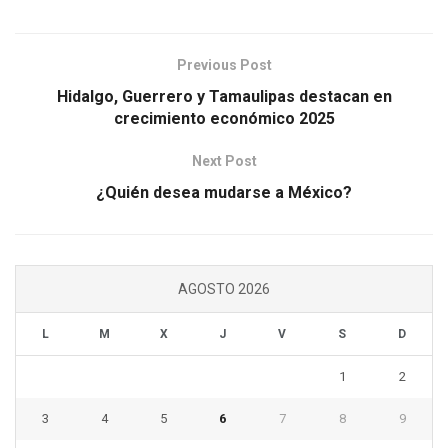
Previous Post
Hidalgo, Guerrero y Tamaulipas destacan en
crecimiento económico 2025
Next Post
¿Quién desea mudarse a México?
AGOSTO 2026
L
M
X
J
V
S
D
1
2
3
4
5
6
7
8
9