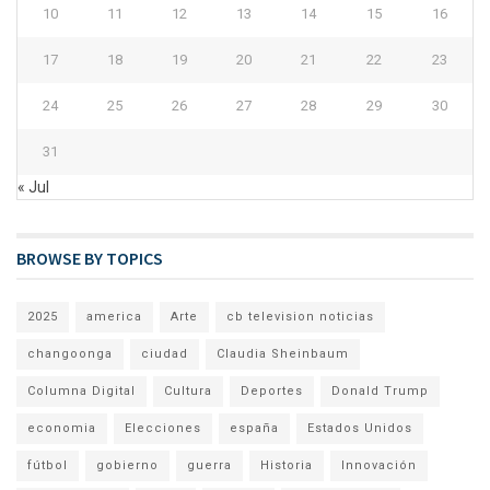
10
11
12
13
14
15
16
17
18
19
20
21
22
23
24
25
26
27
28
29
30
31
« Jul
BROWSE BY TOPICS
2025
america
Arte
cb television noticias
changoonga
ciudad
Claudia Sheinbaum
Columna Digital
Cultura
Deportes
Donald Trump
economia
Elecciones
españa
Estados Unidos
fútbol
gobierno
guerra
Historia
Innovación