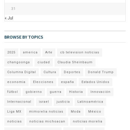
31
« Jul
BROWSE BY TOPICS
2025
america
Arte
cb television noticias
changoonga
ciudad
Claudia Sheinbaum
Columna Digital
Cultura
Deportes
Donald Trump
economia
Elecciones
españa
Estados Unidos
fútbol
gobierno
guerra
Historia
Innovación
Internacional
israel
justicia
Latinoamérica
Liga MX
mimorelia noticias
Moda
México
noticias
noticias michoacan
noticias morelia