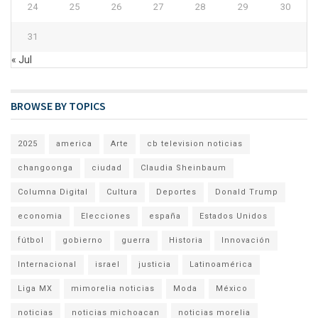
24
25
26
27
28
29
30
31
« Jul
BROWSE BY TOPICS
2025
america
Arte
cb television noticias
changoonga
ciudad
Claudia Sheinbaum
Columna Digital
Cultura
Deportes
Donald Trump
economia
Elecciones
españa
Estados Unidos
fútbol
gobierno
guerra
Historia
Innovación
Internacional
israel
justicia
Latinoamérica
Liga MX
mimorelia noticias
Moda
México
noticias
noticias michoacan
noticias morelia