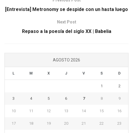
Previous Post
[Entrevista] Metronomy se despide con un hasta luego
Next Post
Repaso a la poesía del siglo XX | Babelia
AGOSTO 2026
L
M
X
J
V
S
D
1
2
3
4
5
6
7
8
9
10
11
12
13
14
15
16
17
18
19
20
21
22
23