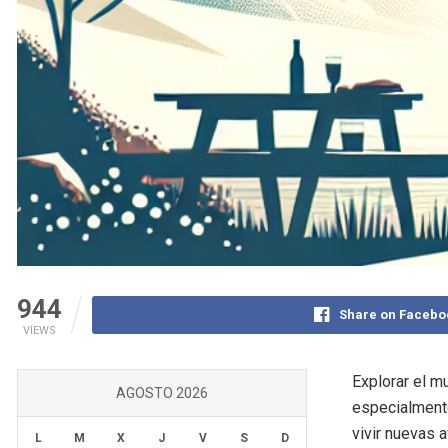
944
Share on Facebo
VIEWS
Explorar el m
AGOSTO 2026
especialmente
vivir nuevas 
L
M
X
J
V
S
D