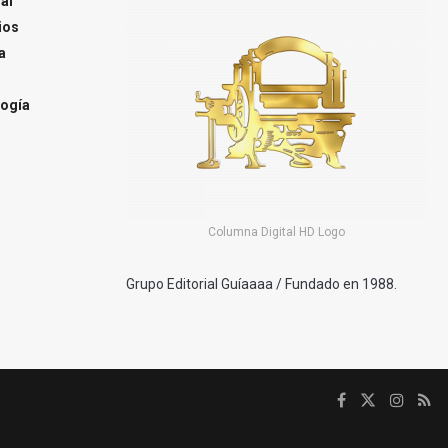
al
ios
a
ogía
Columna Digital HD Logo
Grupo Editorial Guíaaaa / Fundado en 1988.