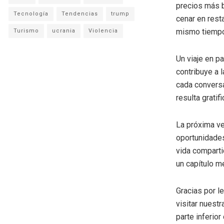
precios más b
Tecnología
Tendencias
trump
cenar en rest
mismo tiempo,
Turismo
ucrania
Violencia
Un viaje en p
contribuye a 
cada conversa
resulta grati
La próxima ve
oportunidades
vida comparti
un capítulo me
Gracias por l
visitar nuestr
parte inferio