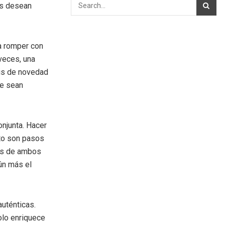
es desean
ra romper con
 veces, una
is de novedad
ue sean
onjunta. Hacer
sto son pasos
ses de ambos
ún más el
auténticas.
olo enriquece