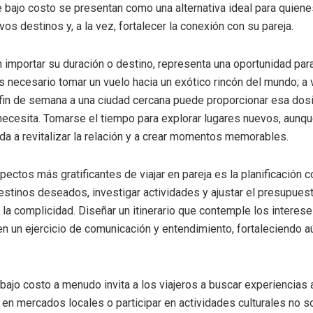
bajo costo se presentan como una alternativa ideal para quien
os destinos y, a la vez, fortalecer la conexión con su pareja.
in importar su duración o destino, representa una oportunidad pa
 es necesario tomar un vuelo hacia un exótico rincón del mundo; a
fin de semana a una ciudad cercana puede proporcionar esa dos
necesita. Tomarse el tiempo para explorar lugares nuevos, aunq
uda a revitalizar la relación y a crear momentos memorables.
ectos más gratificantes de viajar en pareja es la planificación c
destinos deseados, investigar actividades y ajustar el presupue
la complicidad. Diseñar un itinerario que contemple los intere
en un ejercicio de comunicación y entendimiento, fortaleciendo a
 bajo costo a menudo invita a los viajeros a buscar experiencias 
 en mercados locales o participar en actividades culturales no s