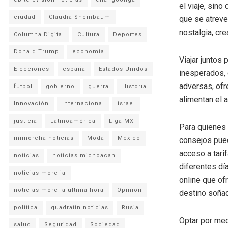
el viaje, sino
ciudad
Claudia Sheinbaum
que se atreve
nostalgia, cr
Columna Digital
Cultura
Deportes
Donald Trump
economia
Viajar juntos
Elecciones
españa
Estados Unidos
inesperados, 
adversas, ofr
fútbol
gobierno
guerra
Historia
alimentan el a
Innovación
Internacional
israel
justicia
Latinoamérica
Liga MX
Para quienes
mimorelia noticias
Moda
México
consejos pued
acceso a tari
noticias
noticias michoacan
diferentes dí
noticias morelia
online que of
noticias morelia ultima hora
Opinion
destino soña
politica
quadratin noticias
Rusia
Optar por med
salud
Seguridad
Sociedad