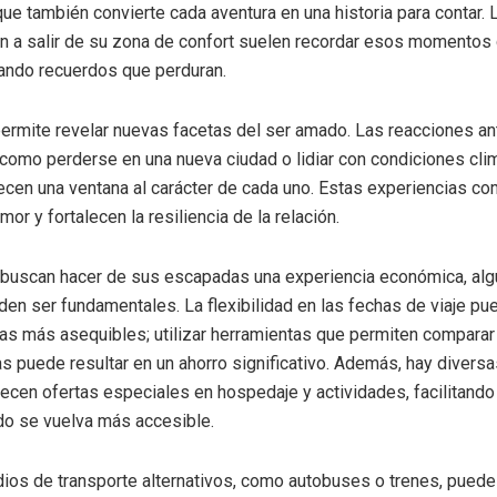
 que también convierte cada aventura en una historia para contar. 
n a salir de su zona de confort suelen recordar esos momentos 
eando recuerdos que perduran.
 permite revelar nuevas facetas del ser amado. Las reacciones a
como perderse en una nueva ciudad o lidiar con condiciones cli
ecen una ventana al carácter de cada uno. Estas experiencias co
mor y fortalecen la resiliencia de la relación.
 buscan hacer de sus escapadas una experiencia económica, al
en ser fundamentales. La flexibilidad en las fechas de viaje pu
fas más asequibles; utilizar herramientas que permiten comparar
as puede resultar en un ahorro significativo. Además, hay divers
recen ofertas especiales en hospedaje y actividades, facilitando
do se vuelva más accesible.
ios de transporte alternativos, como autobuses o trenes, puede