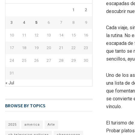
escapadas de 
1
2
descubrir nuev
3
4
5
6
7
8
9
Cada viaje, s
la rutina. No
10
11
12
13
14
15
16
escapada de 
17
18
19
20
21
22
23
que tanto se 
sencillos, ay
24
25
26
27
28
29
30
31
Uno de los asp
una lista de 
« Jul
que fomentan 
se convierte 
BROWSE BY TOPICS
vínculo.
El turismo de
2025
america
Arte
Probar platos
cb television noticias
changoonga