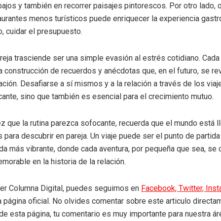
ajos y también en recorrer paisajes pintorescos. Por otro lado, 
aurantes menos turísticos puede enriquecer la experiencia gastr
 cuidar el presupuesto.
areja trasciende ser una simple evasión al estrés cotidiano. Cad
la construcción de recuerdos y anécdotas que, en el futuro, se rev
ción. Desafiarse a sí mismos y a la relación a través de los viaj
ficante, sino que también es esencial para el crecimiento mutuo.
z que la rutina parezca sofocante, recuerda que el mundo está l
 para descubrir en pareja. Un viaje puede ser el punto de partida
da más vibrante, donde cada aventura, por pequeña que sea, se 
morable en la historia de la relación.
eer Columna Digital, puedes seguirnos en
Facebook,
Twitter,
Ins
a página oficial. No olvides comentar sobre este articulo directa
r de esta página, tu comentario es muy importante para nuestra á