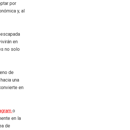
optar por
onómica y, al
a escapada
ivirán en
es no solo
leno de
 hacia una
convierte en
tagram
o
mente en la
rea de