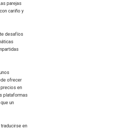
Las parejas
con cariño y
nte desafíos
máticas
mpartidas
gunos
ede ofrecer
 precios en
as plataformas
 que un
 traducirse en