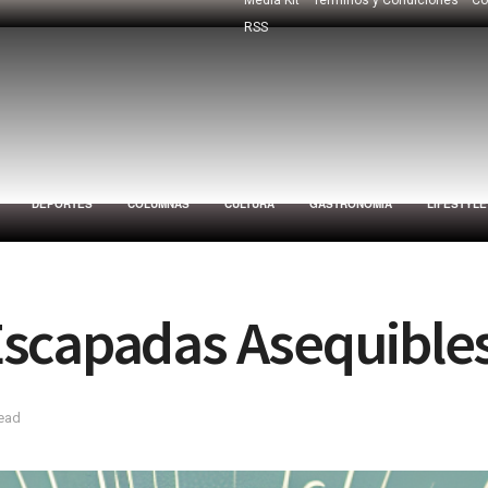
RSS
DEPORTES
COLUMNAS
CULTURA
GASTRONOMÍA
LIFESTYLE
Escapadas Asequible
read