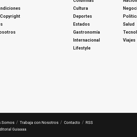
Columnas
Nacion
ondiciones
Cultura
Negoc
Copyright
Deportes
Polític
os
Estados
Salud
osotros
Gastronomía
Tecnol
Internacional
Viajes
Lifestyle
s Somos
Trabaja con Nosotros
Contacto
RSS
ditorial Guiaaaa
.