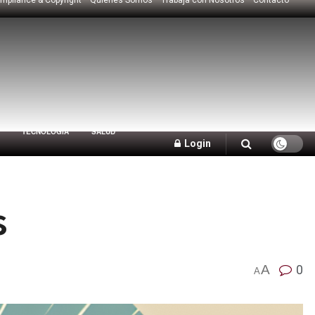
TECNOLOGÍA
SALUD
Login
s
A
0
A