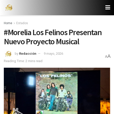
Home
Estados
#Morelia Los Felinos Presentan
Nuevo Proyecto Musical
by
Redacción
9 mayo, 2026
A
A
Reading Time: 2 mins read