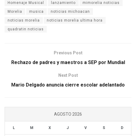
Homenaje Musical
lanzamiento
mimorelia noticias
Morelia
musica
noticias michoacan
noticias morelia
noticias morelia ultima hora
quadratin noticias
Previous Post
Rechazo de padres y maestros a SEP por Mundial
Next Post
Mario Delgado anuncia cierre escolar adelantado
AGOSTO 2026
L
M
X
J
V
S
D