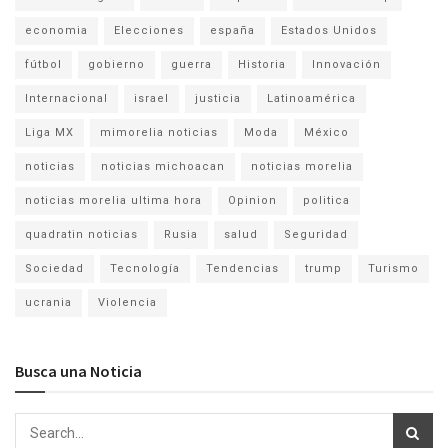
economia
Elecciones
españa
Estados Unidos
fútbol
gobierno
guerra
Historia
Innovación
Internacional
israel
justicia
Latinoamérica
Liga MX
mimorelia noticias
Moda
México
noticias
noticias michoacan
noticias morelia
noticias morelia ultima hora
Opinion
politica
quadratin noticias
Rusia
salud
Seguridad
Sociedad
Tecnología
Tendencias
trump
Turismo
ucrania
Violencia
Busca una Noticia