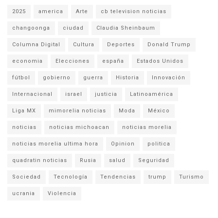
2025
america
Arte
cb television noticias
changoonga
ciudad
Claudia Sheinbaum
Columna Digital
Cultura
Deportes
Donald Trump
economia
Elecciones
españa
Estados Unidos
fútbol
gobierno
guerra
Historia
Innovación
Internacional
israel
justicia
Latinoamérica
Liga MX
mimorelia noticias
Moda
México
noticias
noticias michoacan
noticias morelia
noticias morelia ultima hora
Opinion
politica
quadratin noticias
Rusia
salud
Seguridad
Sociedad
Tecnología
Tendencias
trump
Turismo
ucrania
Violencia