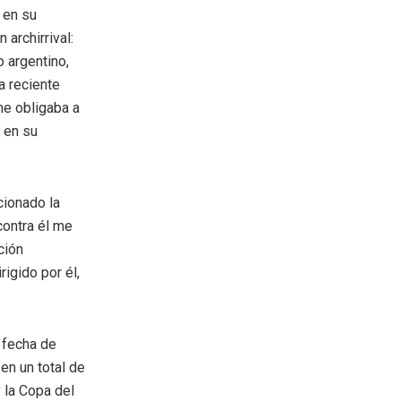
 en su
archirrival:
o argentino,
a reciente
me obligaba a
 en su
cionado la
contra él me
ción
igido por él,
 fecha de
en un total de
 la Copa del