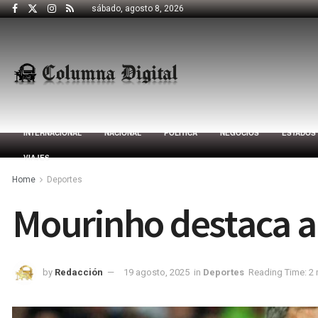
sábado, agosto 8, 2026
INTERNACIONAL
NACIONAL
POLÍTICA
NEGOCIOS
ESTADOS
VIAJES
Home
Deportes
Mourinho destaca a
by
Redacción
19 agosto, 2025
in
Deportes
Reading Time: 2 