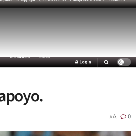
TECNOLOGÍA
SALUD
Login
 apoyo.
A
0
A