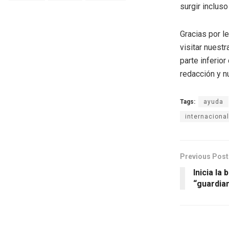
surgir incluso
Gracias por l
visitar nuestr
parte inferio
redacción y n
Tags:
ayuda
internaciona
Previous Post
Inicia la
“guardian