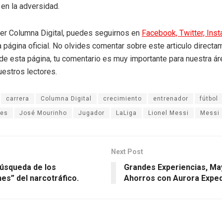
 en la adversidad.
eer Columna Digital, puedes seguirnos en
Facebook,
Twitter,
Ins
a página oficial. No olvides comentar sobre este articulo directa
r de esta página, tu comentario es muy importante para nuestra á
uestros lectores.
carrera
Columna Digital
crecimiento
entrenador
fútbol
les
José Mourinho
Jugador
LaLiga
Lionel Messi
Messi
Next Post
 búsqueda de los
Grandes Experiencias, M
es” del narcotráfico.
Ahorros con Aurora Exped