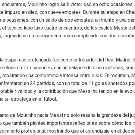
 encuentros, Mourinho logró salir victorioso en ocho ocasiones,
se impuso en diez, con nueve empates. Durante su etapa en Che
is ocasiones, con un saldo de dos empates, un triunfo y una derr
n, el técnico luso tuvo cuatro encuentros, de los cuales Messi es
, logrando un emparejamiento más complicado con dos derrotas,
la etapa más prolongada fue como entrenador del Real Madrid, 
arcelona en 17 ocasiones, con un balance de cinco victorias, seis
 mostrando una competencia intensa entre ellos. En resumen, M
nfrentaron en 24 partidos, con un total de 11 goles anotados por
notable rivalidad y la contribución que Messi ha tenido en la evol
 un estratega en el fútbol.
ento de Mourinho hacia Messi no solo resalta la grandeza del ju
no que también plantea importantes reflexiones sobre cómo los 
 crecimiento profesional, mostrando que el aprendizaje en el depo