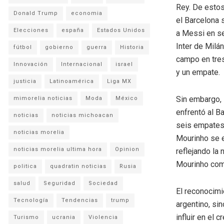
Rey. De estos
Donald Trump
economia
el Barcelona 
Elecciones
españa
Estados Unidos
a Messi en se
Inter de Milá
fútbol
gobierno
guerra
Historia
campo en tres
Innovación
Internacional
israel
y un empate.
justicia
Latinoamérica
Liga MX
Sin embargo, 
mimorelia noticias
Moda
México
enfrentó al B
noticias
noticias michoacan
seis empates,
noticias morelia
Mourinho se e
noticias morelia ultima hora
Opinion
reflejando la 
Mourinho como
politica
quadratin noticias
Rusia
salud
Seguridad
Sociedad
El reconocimi
Tecnología
Tendencias
trump
argentino, si
influir en el
Turismo
ucrania
Violencia