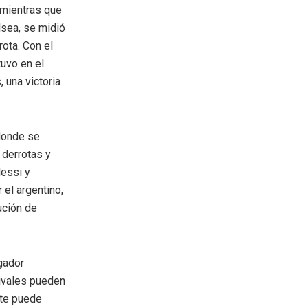
 mientras que
lsea, se midió
ota. Con el
tuvo en el
 una victoria
donde se
 derrotas y
essi y
 el argentino,
ución de
gador
rivales pueden
rte puede