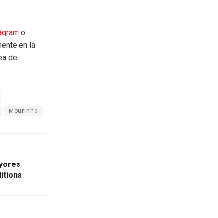
tagram
o
mente en la
rea de
Mourinho
ayores
itions