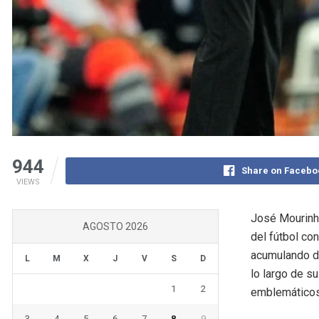
944
Share on Facebo
VIEWS
José Mourinh
AGOSTO 2026
del fútbol co
acumulando do
L
M
X
J
V
S
D
lo largo de su
1
2
emblemáticos
3
4
5
6
7
8
9