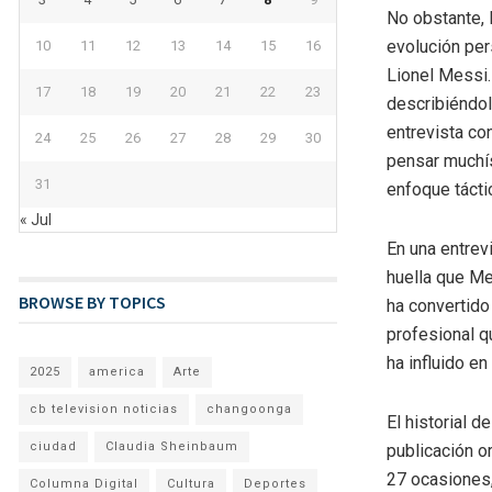
No obstante, 
evolución per
10
11
12
13
14
15
16
Lionel Messi.
17
18
19
20
21
22
23
describiéndol
entrevista co
24
25
26
27
28
29
30
pensar muchís
31
enfoque tácti
« Jul
En una entrev
huella que Me
BROWSE BY TOPICS
ha convertido
profesional q
ha influido en
2025
america
Arte
cb television noticias
changoonga
El historial 
ciudad
Claudia Sheinbaum
publicación o
27 ocasiones
Columna Digital
Cultura
Deportes