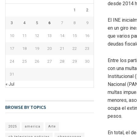
desde 2014 h
1
2
El INE inicia
3
4
5
6
7
8
9
en un giro ine
que varios pa
10
11
12
13
14
15
16
deudas fiscal
17
18
19
20
21
22
23
Entre los par
24
25
26
27
28
29
30
con una multa
31
Institucional
Nacional (PAN
« Jul
multas impue
menores, asce
BROWSE BY TOPICS
ocupa el exti
pesos.
2025
america
Arte
En total, el 
cb television noticias
changoonga