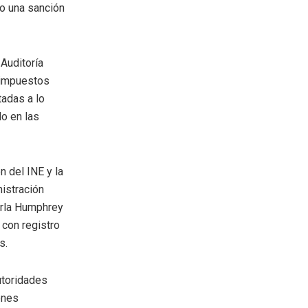
to una sanción
 Auditoría
 impuestos
tadas a lo
o en las
n del INE y la
istración
Carla Humphrey
 con registro
s.
autoridades
ones