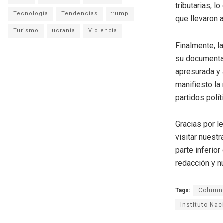
tributarias, l
Tecnología
Tendencias
trump
que llevaron 
Turismo
ucrania
Violencia
Finalmente, l
su documentac
apresurada y 
manifiesto la
partidos polí
Gracias por l
visitar nuestr
parte inferio
redacción y n
Tags:
Columna
Instituto Nac