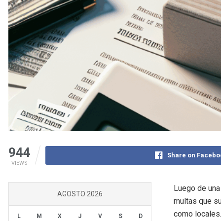
944
Share on Facebo
VIEWS
Luego de una 
AGOSTO 2026
multas que su
como locales.
L
M
X
J
V
S
D