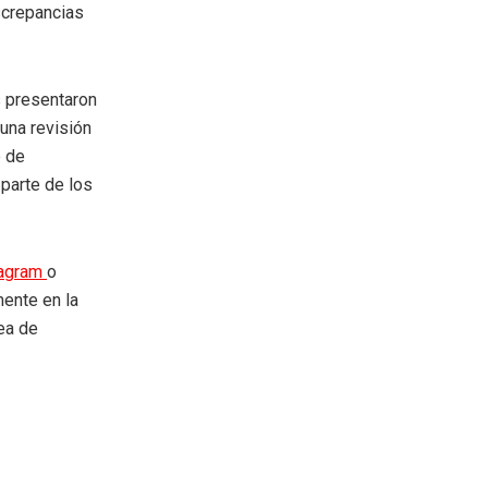
iscrepancias
s presentaron
una revisión
e de
 parte de los
tagram
o
mente en la
rea de