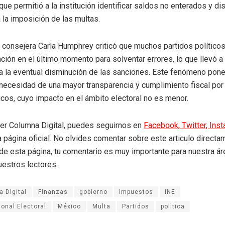
o que permitió a la institución identificar saldos no enterados y d
a la imposición de las multas.
a consejera Carla Humphrey criticó que muchos partidos político
ión en el último momento para solventar errores, lo que llevó a 
a la eventual disminución de las sanciones. Este fenómeno pon
 necesidad de una mayor transparencia y cumplimiento fiscal por
ticos, cuyo impacto en el ámbito electoral no es menor.
eer Columna Digital, puedes seguirnos en
Facebook,
Twitter,
Ins
a página oficial. No olvides comentar sobre este articulo directa
r de esta página, tu comentario es muy importante para nuestra á
uestros lectores.
 Digital
Finanzas
gobierno
Impuestos
INE
ional Electoral
México
Multa
Partidos
politica