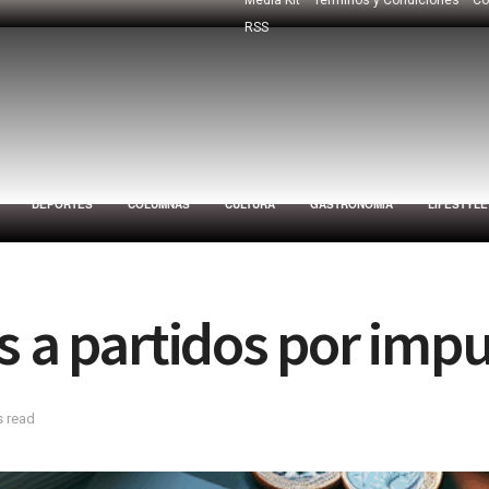
RSS
DEPORTES
COLUMNAS
CULTURA
GASTRONOMÍA
LIFESTYLE
s a partidos por imp
s read