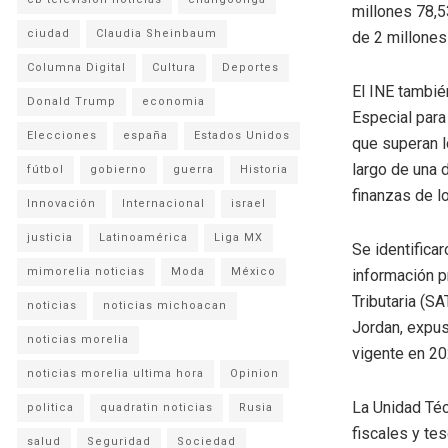
millones 78,5
ciudad
Claudia Sheinbaum
de 2 millone
Columna Digital
Cultura
Deportes
El INE tambié
Donald Trump
economia
Especial para
Elecciones
españa
Estados Unidos
que superan l
largo de una 
fútbol
gobierno
guerra
Historia
finanzas de l
Innovación
Internacional
israel
justicia
Latinoamérica
Liga MX
Se identificar
mimorelia noticias
Moda
México
información p
Tributaria (S
noticias
noticias michoacan
Jordan, expus
noticias morelia
vigente en 20
noticias morelia ultima hora
Opinion
La Unidad Técn
politica
quadratin noticias
Rusia
fiscales y te
salud
Seguridad
Sociedad