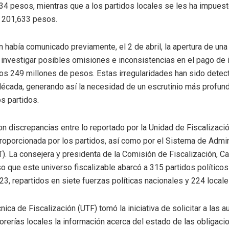
34 pesos, mientras que a los partidos locales se les ha impues
s 201,633 pesos.
n había comunicado previamente, el 2 de abril, la apertura de una
 investigar posibles omisiones e inconsistencias en el pago de
os 249 millones de pesos. Estas irregularidades han sido detec
década, generando así la necesidad de un escrutinio más profund
os partidos.
on discrepancias entre lo reportado por la Unidad de Fiscalizació
roporcionada por los partidos, así como por el Sistema de Admin
AT). La consejera y presidenta de la Comisión de Fiscalización, 
o que este universo fiscalizable abarcó a 315 partidos políticos
23, repartidos en siete fuerzas políticas nacionales y 224 locale
ica de Fiscalización (UTF) tomó la iniciativa de solicitar a las 
sorerías locales la información acerca del estado de las obligaci