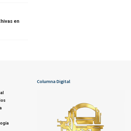
Chivas en
Columna Digital
al
ios
a
ogía