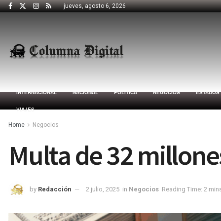
jueves, agosto 6, 2026
INTERNACIONAL
NACIONAL
POLÍTICA
NEGOCIOS
ESTADOS
VIAJES
Home
Negocios
Multa de 32 millone
by
Redacción
2 julio, 2025
in
Negocios
Reading Time: 2 min