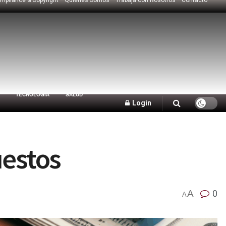
TECNOLOGÍA
SALUD
Login
uestos
A
0
A