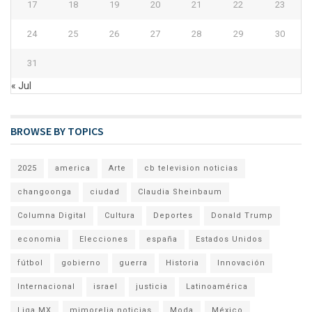
17
18
19
20
21
22
23
24
25
26
27
28
29
30
31
« Jul
BROWSE BY TOPICS
2025
america
Arte
cb television noticias
changoonga
ciudad
Claudia Sheinbaum
Columna Digital
Cultura
Deportes
Donald Trump
economia
Elecciones
españa
Estados Unidos
fútbol
gobierno
guerra
Historia
Innovación
Internacional
israel
justicia
Latinoamérica
Liga MX
mimorelia noticias
Moda
México