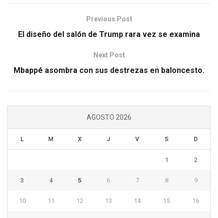
Previous Post
El diseño del salón de Trump rara vez se examina
Next Post
Mbappé asombra con sus destrezas en baloncesto.
AGOSTO 2026
L
M
X
J
V
S
D
1
2
3
4
5
6
7
8
9
10
11
12
13
14
15
16