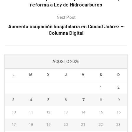
reforma a Ley de Hidrocarburos
Next Post
Aumenta ocupación hospitalaria en Ciudad Juárez –
Columna Digital
AGOSTO 2026
L
M
X
J
V
S
D
1
2
3
4
5
6
7
8
9
10
11
12
13
14
15
16
17
18
19
20
21
22
23