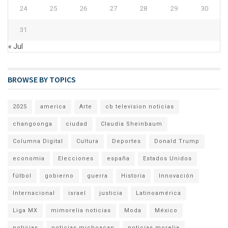
24
25
26
27
28
29
30
31
« Jul
BROWSE BY TOPICS
2025
america
Arte
cb television noticias
changoonga
ciudad
Claudia Sheinbaum
Columna Digital
Cultura
Deportes
Donald Trump
economia
Elecciones
españa
Estados Unidos
fútbol
gobierno
guerra
Historia
Innovación
Internacional
israel
justicia
Latinoamérica
Liga MX
mimorelia noticias
Moda
México
noticias
noticias michoacan
noticias morelia