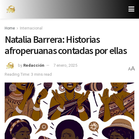
Home
Internacional
Natalia Barrera: Historias
afroperuanas contadas por ellas
by
Redacción
7 enero, 2025
A
A
Reading Time: 3 mins read