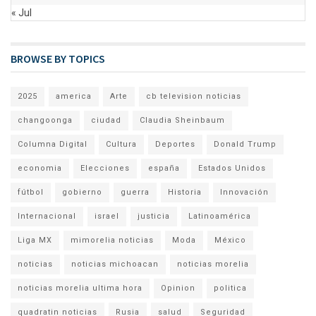
« Jul
BROWSE BY TOPICS
2025
america
Arte
cb television noticias
changoonga
ciudad
Claudia Sheinbaum
Columna Digital
Cultura
Deportes
Donald Trump
economia
Elecciones
españa
Estados Unidos
fútbol
gobierno
guerra
Historia
Innovación
Internacional
israel
justicia
Latinoamérica
Liga MX
mimorelia noticias
Moda
México
noticias
noticias michoacan
noticias morelia
noticias morelia ultima hora
Opinion
politica
quadratin noticias
Rusia
salud
Seguridad