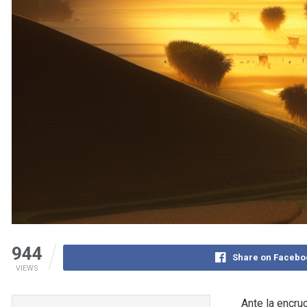
944
Share on Facebo
VIEWS
Ante la encru