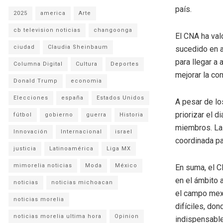
país.
2025
america
Arte
cb television noticias
changoonga
El CNA ha val
ciudad
Claudia Sheinbaum
sucedido en a
para llegar a
Columna Digital
Cultura
Deportes
mejorar la co
Donald Trump
economia
Elecciones
españa
Estados Unidos
A pesar de lo
priorizar el 
fútbol
gobierno
guerra
Historia
miembros. La 
Innovación
Internacional
israel
coordinada pa
justicia
Latinoamérica
Liga MX
mimorelia noticias
Moda
México
En suma, el C
en el ámbito 
noticias
noticias michoacan
el campo mexi
noticias morelia
difíciles, do
noticias morelia ultima hora
Opinion
indispensable