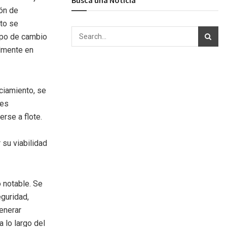
ón de
nto se
tipo de cambio
almente en
ciamiento, se
res
rse a flote.
 su viabilidad
 notable. Se
guridad,
enerar
 lo largo del