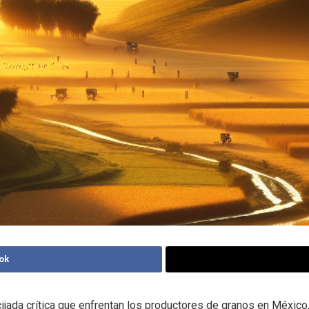
ok
cijada crítica que enfrentan los productores de granos en México