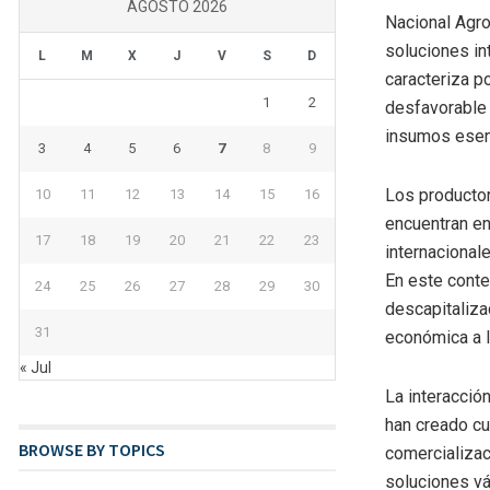
AGOSTO 2026
Nacional Agro
soluciones in
L
M
X
J
V
S
D
caracteriza p
1
2
desfavorable 
insumos esenc
3
4
5
6
7
8
9
Los productor
10
11
12
13
14
15
16
encuentran e
17
18
19
20
21
22
23
internacional
En este conte
24
25
26
27
28
29
30
descapitaliza
31
económica a l
« Jul
La interacció
han creado c
BROWSE BY TOPICS
comercializac
soluciones vá