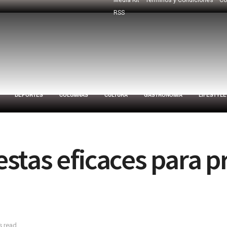
RSS
DEPORTES
COLUMNAS
CULTURA
GASTRONOMÍA
LIFESTYLE
stas eficaces para p
s read