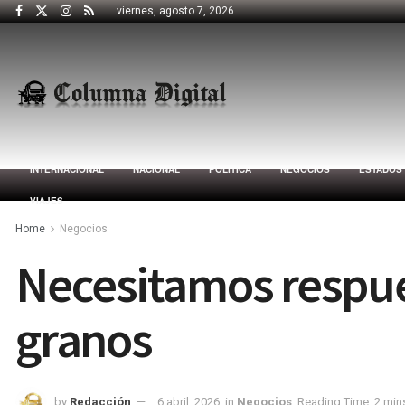
viernes, agosto 7, 2026
INTERNACIONAL
NACIONAL
POLÍTICA
NEGOCIOS
ESTADOS
VIAJES
Home
Negocios
Necesitamos respue
granos
by
Redacción
6 abril, 2026
in
Negocios
Reading Time: 2 min