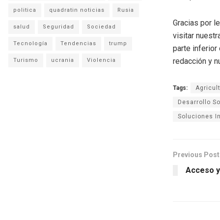
politica
quadratin noticias
Rusia
Gracias por l
salud
Seguridad
Sociedad
visitar nuestr
Tecnología
Tendencias
trump
parte inferio
redacción y n
Turismo
ucrania
Violencia
Tags:
Agricul
Desarrollo S
Soluciones I
Previous Post
Acceso y