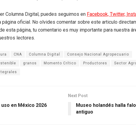
eer Columna Digital, puedes seguirnos en
Facebook,
Twitter,
Ins
a página oficial. No olvides comentar sobre este articulo directa
r de esta página, tu comentario es muy importante para nuestra á
uestros lectores.
tura
CNA
Columna Digital
Consejo Nacional Agropecuario
ostenible
granos
Momento Crítico
Productores
Sector Agr
ntegrales
Next Post
 uso en México 2026
Museo holandés halla fal
antiguo