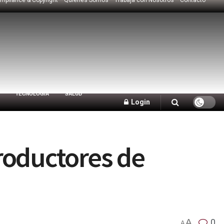
TECNOLOGÍA
SALUD
Login
roductores de
A
0
A