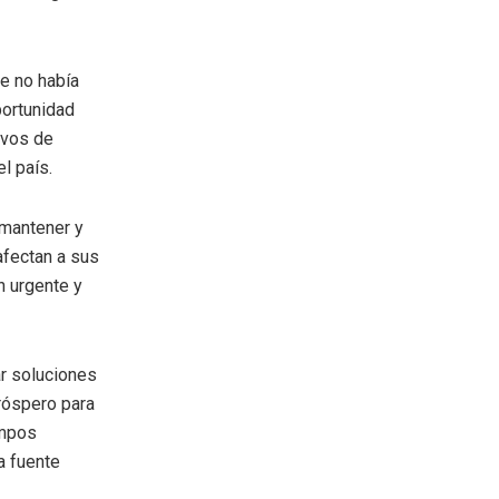
ue no había
portunidad
ivos de
l país.
 mantener y
afectan a sus
n urgente y
ar soluciones
próspero para
empos
a fuente