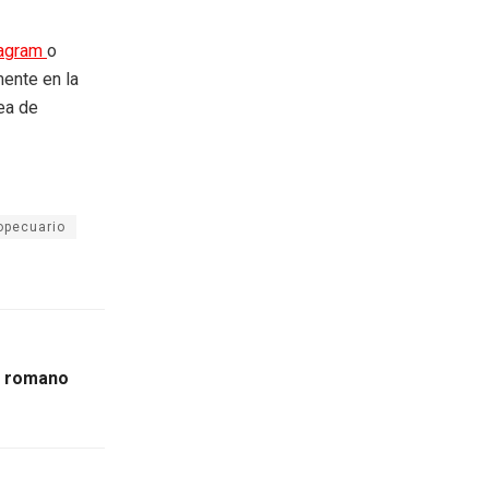
tagram
o
mente en la
rea de
opecuario
o romano