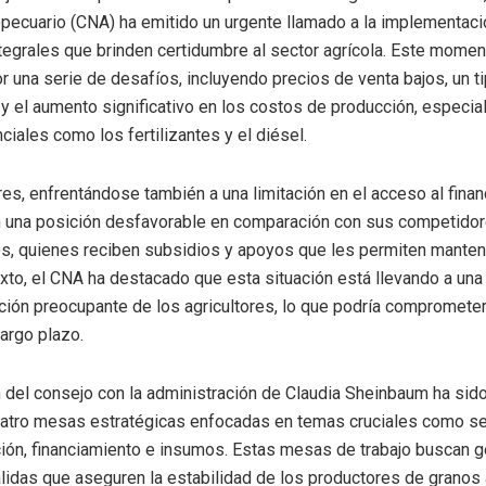
pecuario (CNA) ha emitido un urgente llamado a la implementaci
tegrales que brinden certidumbre al sector agrícola. Este mome
or una serie de desafíos, incluyendo precios de venta bajos, un 
y el aumento significativo en los costos de producción, especi
iales como los fertilizantes y el diésel.
es, enfrentándose también a una limitación en el acceso al finan
n una posición desfavorable en comparación con sus competido
es, quienes reciben subsidios y apoyos que les permiten mantene
xto, el CNA ha destacado que esta situación está llevando a una
ción preocupante de los agricultores, lo que podría comprometer
argo plazo.
n del consejo con la administración de Claudia Sheinbaum ha sido
uatro mesas estratégicas enfocadas en temas cruciales como se
ión, financiamiento e insumos. Estas mesas de trabajo buscan g
lidas que aseguren la estabilidad de los productores de granos a