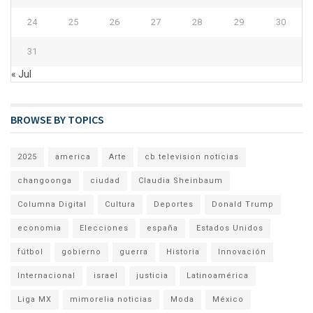
24
25
26
27
28
29
30
31
« Jul
BROWSE BY TOPICS
2025
america
Arte
cb television noticias
changoonga
ciudad
Claudia Sheinbaum
Columna Digital
Cultura
Deportes
Donald Trump
economia
Elecciones
españa
Estados Unidos
fútbol
gobierno
guerra
Historia
Innovación
Internacional
israel
justicia
Latinoamérica
Liga MX
mimorelia noticias
Moda
México