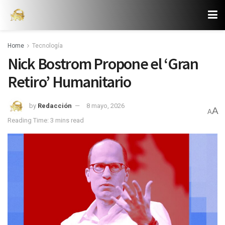
Home
Tecnología
Nick Bostrom Propone el ‘Gran
Retiro’ Humanitario
by
Redacción
8 mayo, 2026
A
A
Reading Time: 3 mins read