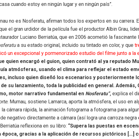
casa cuando estoy en ningún lugar y en ningún país”.
nau no es Nosferatu, afirman todos los expertos en su carrera. 
ue el gran urdidor de la película fue el productor Albin Grau, lid
staurador Luciano Berriatúa, que en 2006 acometió la fascinante 
sferatu
a su estado original, incluido su tintado en color, y que
t
có un excepcional y pormenorizado estudio del filme junto a la 
ue quien encargó el guion, quien contrató al ya reputado M
ía atmósferas, usando el clima para reflejar el estado em
es, incluso quien diseñó los escenarios y posteriormente l
 de su lanzamiento, toda la publicidad en general. Además, 
smo, motor narrativo fundamental en
Nosferatu”,
explica el di
orte.
Murnau, sostiene Lamarca, aporta la atmósfera, el uso en a
a cámara rápida, la animación fotograma a fotograma para algu
 de negativo directamente a cámara (así logra una carroza negra
Berriatúa reflexiona en su libro:
“Supera las puestas en escen
la época, gracias a la aplicación de recursos pictóricos […]