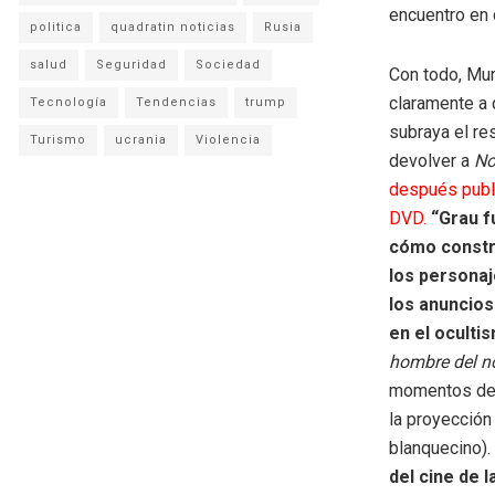
encuentro en 
politica
quadratin noticias
Rusia
salud
Seguridad
Sociedad
Con todo, Mur
claramente a q
Tecnología
Tendencias
trump
subraya el re
Turismo
ucrania
Violencia
devolver a
No
después publi
DVD.
“Grau f
cómo constru
los personaj
los anuncios
en el oculti
hombre del n
momentos de l
la proyección
blanquecino). 
del cine de 