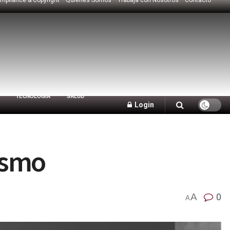
TECNOLOGÍA
SALUD
Login
tismo
A
0
A