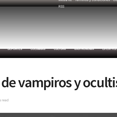
RSS
DEPORTES
COLUMNAS
CULTURA
GASTRONOMÍA
LIFESTYLE
o de vampiros y ocul
s read