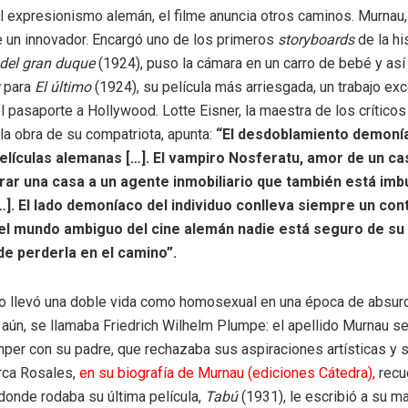
 expresionismo alemán, el filme anuncia otros caminos. Murnau, 
ue un innovador. Encargó uno de los primeros
storyboards
de la hi
 del gran duque
(1924), puso la cámara en un carro de bebé y así 
y
para
El último
(1924), su película más arriesgada, un trabajo ex
l pasaporte a Hollywood. Lotte Eisner, la maestra de los crítico
la obra de su compatriota, apunta:
“El desdoblamiento demoní
lículas alemanas […]. El vampiro Nosferatu, amor de un cast
ar una casa a un agente inmobiliario que también está imb
…]. El lado demoníaco del individuo conlleva siempre un con
el mundo ambiguo del cine alemán nadie está seguro de su i
e perderla en el camino”.
 llevó una doble vida como homosexual en una época de absurd
aún, se llamaba Friedrich Wilhelm Plumpe: el apellido Murnau se
per con su padre, que rechazaba sus aspiraciones artísticas y s
ca Rosales,
en su biografía de Murnau (ediciones Cátedra),
recu
 donde rodaba su última película,
Tabú
(1931), le escribió a su m