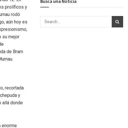
Busca una Noticia
s prolíficos y
Murnau rodó
go, aún hoy es
expresionismo,
o su mejor
de
iuda de Bram
Murnau.
to, recortada
a chepuda y
o allá donde
un enorme