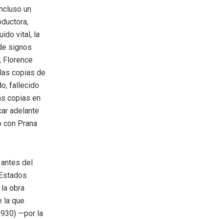
incluso un
oductora,
ido vital, la
de signos
, Florence
 las copias de
o, fallecido
as copias en
car adelante
bó con Prana
 antes del
 Estados
 la obra
 la que
930) —por la