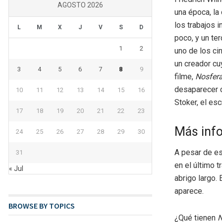
AGOSTO 2026
una época, la 
los trabajos 
L
M
X
J
V
S
D
poco, y un te
1
2
uno de los ci
un creador cu
3
4
5
6
7
8
9
filme,
Nosfer
desaparecer c
10
11
12
13
14
15
16
Stoker, el esc
17
18
19
20
21
22
23
Más inf
24
25
26
27
28
29
30
A pesar de es
31
en el último 
« Jul
abrigo largo.
aparece.
BROWSE BY TOPICS
¿Qué tienen
N