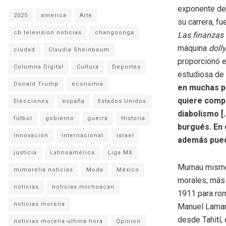
exponente del
2025
america
Arte
su carrera, f
cb television noticias
changoonga
Las finanzas
máquina
doll
ciudad
Claudia Sheinbaum
proporcionó e
Columna Digital
Cultura
Deportes
estudiosa de 
Donald Trump
economia
en muchas pe
quiere compr
Elecciones
españa
Estados Unidos
diabolismo [
fútbol
gobierno
guerra
Historia
burgués. En 
Innovación
Internacional
israel
además pued
justicia
Latinoamérica
Liga MX
Murnau mismo
mimorelia noticias
Moda
México
morales; más 
noticias
noticias michoacan
1911 para rom
noticias morelia
Manuel Lamar
desde Tahití,
noticias morelia ultima hora
Opinion