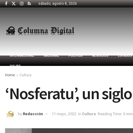
sábado, agosto 8, 2026
INTERNACIONAL
NACIONAL
POLÍTICA
NEGOCIOS
ESTADOS
VIAJES
Home
Cultura
‘Nosferatu’, un sigl
by
Redacción
11 mayo, 2022
in
Cultura
Reading Time: 5 min