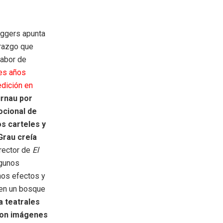
Eggers apunta
erazgo que
labor de
res años
edición en
urnau por
ocional de
os carteles y
Grau creía
rector de
El
lgunos
nos efectos y
 en un bosque
a teatrales
 con imágenes