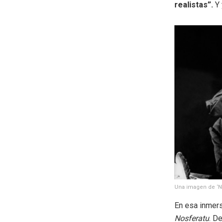
realistas”.
Y 
Una imagen de ‘N
En esa inmers
Nosferatu
. D