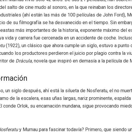
del salto de cine mudo al sonoro, en la que reinaban los directore
industriales (ahí están las más de 100 películas de John Ford), 
rcio de su filmografía se ha desvanecido en el tiempo. Sin embar
neastas más importantes de la historia, exponente máximo del 
ya vida y carrera fue cercenada en un accidente de coche. Inclus
atu
(1922), un clásico que ahora cumple un siglo, estuvo a punto 
uando los productores perdieron el juicio por plagio contra la v
ritor de
Drácula,
novela que inspiró en demasía a la película de 
ormación
o, un siglo después, ahí está la silueta de Nosferatu, el no muer
tramo de la escalera, esas uñas largas, nariz prominente, espald
 El conde Orlok, su encarnación mundana, sigue provocando mied
osferatu
y Murnau para fascinar todavía? Primero, que siendo 