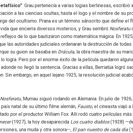
metafísico”
. Grau pertenecía a varias logias berlinesas, escribió 
iación a las ciencias ocultas; hasta el logo y el nombre de su pr
rge del ocultismo. Prana es un término sánscrito que define el flu
 vida que encierra diversos misterios, y Grau sembró
Nosferatu
e reflejos de lo que bautizaron como matemática mágica. En 1925
que las autoridades judiciales ordenaran la destrucción de todas
rque su guion se basaba en
Drácula
, la obra maestra de su marid
 lo logra. Pero por el enorme éxito de la película quedaron algun
 adonde no llegó la
sentencia
.
Gracias a ellas, Berriatúa logró sa
ón. Sin embargo, en aquel lejano 1925, la resolución judicial aca
Nosferatu,
Murnau siguió rodando en Alemania. En julio de 1926,
 país natal de su último filme alemán,
Fausto,
el cineasta viajó a
ado por el productor William Fox. Allí rodó cuatro películas más:
necer
(1927), la hoy desaparecida
Los cuatro diablos
(1928) —de
ersiones, una muda y otra sonora—,
El pan nuestro de cada día
(1