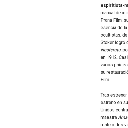
espiritista-
manual de inic
Prana Film, su
esencia de la
ocultistas, d
Stoker logró 
Nosferatu,
po
en 1912. Casi
varios países
su restauraci
Film.
Tras estrenar
estreno en su
Unidos contrat
maestra
Ama
realizó dos v