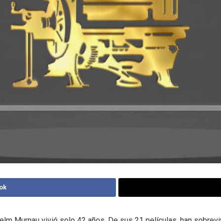
ok
helm Murnau vivió solo 42 años. De sus 21 películas, han sobrevi