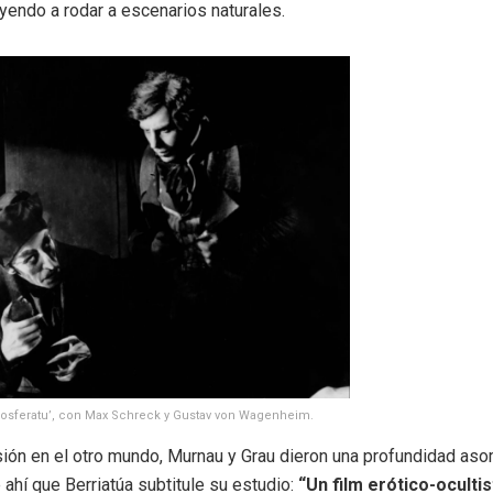
yendo a rodar a escenarios naturales.
osferatu’, con Max Schreck y Gustav von Wagenheim.
ión en el otro mundo, Murnau y Grau dieron una profundidad as
e ahí que Berriatúa subtitule su estudio:
“Un film erótico-ocultis