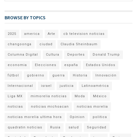
BROWSE BY TOPICS
2025
america
Arte
cb television noticias
changoonga
ciudad
Claudia Sheinbaum
Columna Digital
Cultura
Deportes
Donald Trump
economia
Elecciones
españa
Estados Unidos
fútbol
gobierno
guerra
Historia
Innovación
Internacional
israel
justicia
Latinoamérica
Liga MX
mimorelia noticias
Moda
México
noticias
noticias michoacan
noticias morelia
noticias morelia ultima hora
Opinion
politica
quadratin noticias
Rusia
salud
Seguridad