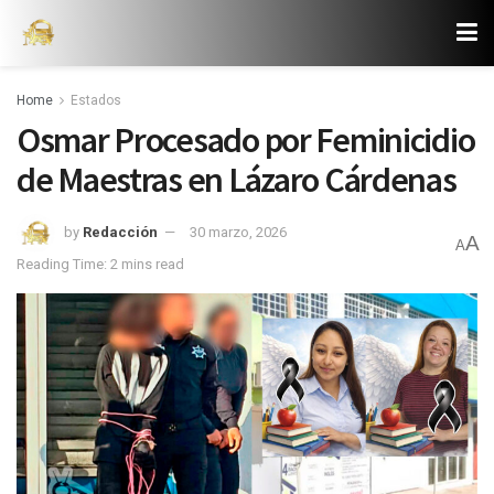
Home
Estados
Osmar Procesado por Feminicidio
de Maestras en Lázaro Cárdenas
by
Redacción
30 marzo, 2026
A
A
Reading Time: 2 mins read