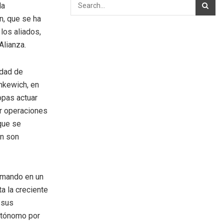
la
ón, que se ha
los aliados,
Alianza.
idad de
nkewich, en
opas actuar
ir operaciones
que se
ón son
l mando en un
a la creciente
 sus
autónomo por