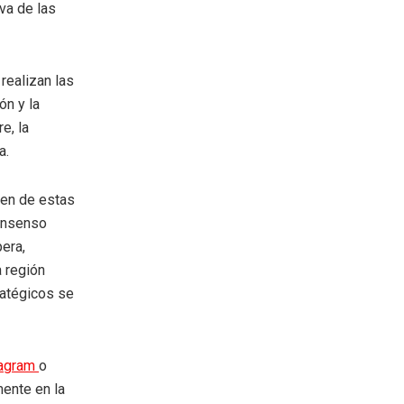
va de las
realizan las
ón y la
e, la
a.
ven de estas
consenso
pera,
a región
ratégicos se
tagram
o
mente en la