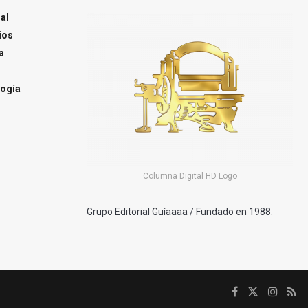
al
ios
a
ogía
Columna Digital HD Logo
Grupo Editorial Guíaaaa / Fundado en 1988.