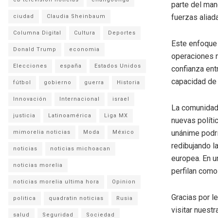
parte del man
fuerzas aliad
ciudad
Claudia Sheinbaum
Columna Digital
Cultura
Deportes
Este enfoque 
Donald Trump
economia
operaciones m
Elecciones
españa
Estados Unidos
confianza ent
capacidad de 
fútbol
gobierno
guerra
Historia
Innovación
Internacional
israel
La comunidad 
justicia
Latinoamérica
Liga MX
nuevas políti
unánime podrí
mimorelia noticias
Moda
México
redibujando l
noticias
noticias michoacan
europea. En u
noticias morelia
perfilan como 
noticias morelia ultima hora
Opinion
Gracias por l
politica
quadratin noticias
Rusia
visitar nuestr
salud
Seguridad
Sociedad