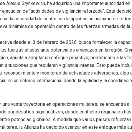
e Alexus Grynkewich, ha adquirido una importante autoridad en 
y ejecución de “actividades de vigilancia reforzada”. Esta decisi
sin la necesidad de contar con la aprobación unánime de todos 
ueva dinámica de operación dentro de las fuerzas armadas de la 
ectiva desde el 3 de febrero de 2026, busca fortalecer la capac
las fuerzas aliadas ante potenciales amenazas en la región. Gry
égico, apunta a adoptar un enfoque proactivo, permitiendo a las tr
n situaciones que requieran vigilancia intensa. Esto puede inclu
ia, reconocimiento y monitoreo de actividades adversarias, algo 
ial en un entorno internacional donde la agilidad y la coordinaci
on una vasta trayectoria en operaciones militares, se encuentra a
do por desafíos significativos, desde conflictos regionales hast
ntre potencias globales. A medida que varios países refuerzan
ilitares, la Alianza ha decidido avanzar en este enfoque más 