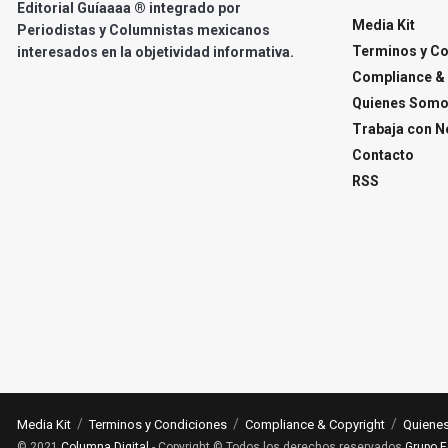
Editorial Guíaaaa ® integrado por
Media Kit
Periodistas y Columnistas mexicanos
Terminos y C
interesados en la objetividad informativa.
Compliance & 
Quienes Som
Trabaja con N
Contacto
RSS
Media Kit
Terminos y Condiciones
Compliance & Copyright
Quiene
© 2021
Columna Digital
- Copyright © Todos los derechos reservados
Grupo E