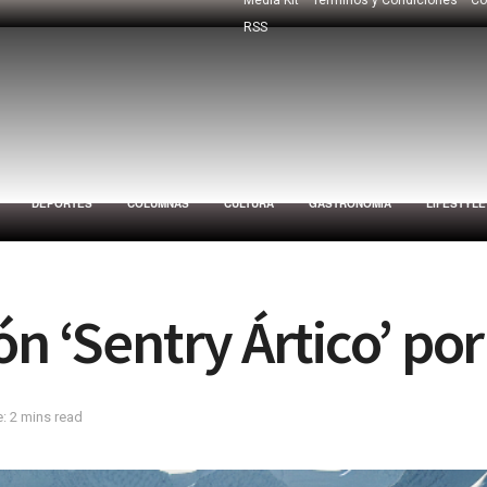
RSS
DEPORTES
COLUMNAS
CULTURA
GASTRONOMÍA
LIFESTYLE
n ‘Sentry Ártico’ po
: 2 mins read