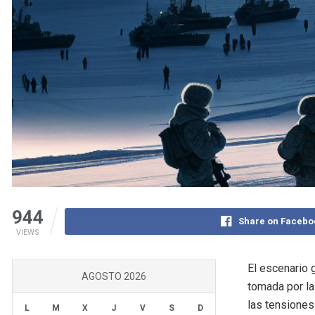
944
Share on Facebo
VIEWS
El escenario 
AGOSTO 2026
tomada por la
las tensiones
L
M
X
J
V
S
D