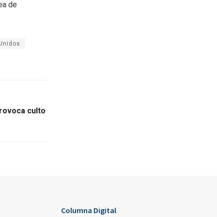
rea de
Unidos
provoca culto
Columna Digital