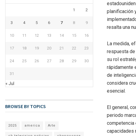
estadounidens
1
2
planificación 
implementado 
3
4
5
6
7
8
9
resalta una n
10
11
12
13
14
15
16
La medida, ef
17
18
19
20
21
22
23
respuesta de 
su rol estrat
24
25
26
27
28
29
30
rápidamente e
31
de inteligenc
considera cruc
« Jul
esencial.
BROWSE BY TOPICS
El general, c
periodo marca
competencia e
2025
america
Arte
capacidades m
cb television noticias
changoonga