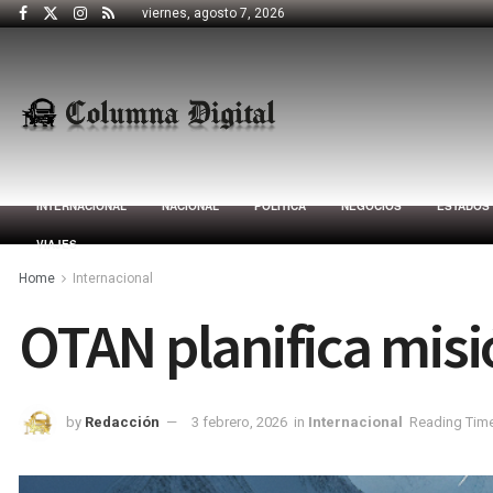
viernes, agosto 7, 2026
INTERNACIONAL
NACIONAL
POLÍTICA
NEGOCIOS
ESTADOS
VIAJES
Home
Internacional
OTAN planifica misió
by
Redacción
3 febrero, 2026
in
Internacional
Reading Time