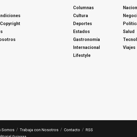
Columnas
Nacion
ondiciones
Cultura
Negoc
Copyright
Deportes
Polític
os
Estados
Salud
osotros
Gastronomía
Tecnol
Internacional
Viajes
Lifestyle
s Somos
Trabaja con Nosotros
Contacto
RSS
ditorial Guiaaaa
.