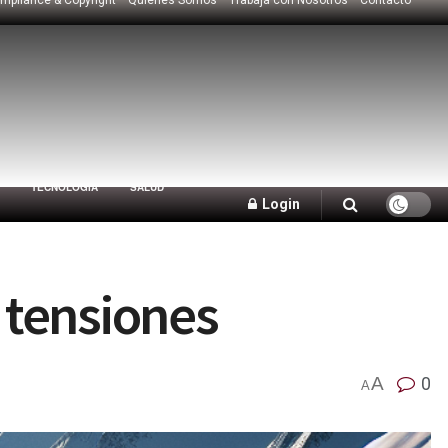
TECNOLOGÍA
SALUD
Login
r tensiones
A
0
A