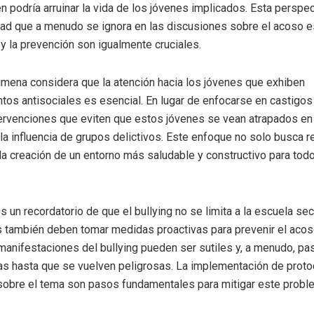
en podría arruinar la vida de los jóvenes implicados. Esta perspec
ad que a menudo se ignora en las discusiones sobre el acoso es
 y la prevención son igualmente cruciales.
imena considera que la atención hacia los jóvenes que exhiben
os antisociales es esencial. En lugar de enfocarse en castigos
ervenciones que eviten que estos jóvenes se vean atrapados en 
 la influencia de grupos delictivos. Este enfoque no solo busca r
la creación de un entorno más saludable y constructivo para tod
s un recordatorio de que el bullying no se limita a la escuela sec
 también deben tomar medidas proactivas para prevenir el aco
anifestaciones del bullying pueden ser sutiles y, a menudo, pa
s hasta que se vuelven peligrosas. La implementación de proto
sobre el tema son pasos fundamentales para mitigar este probl