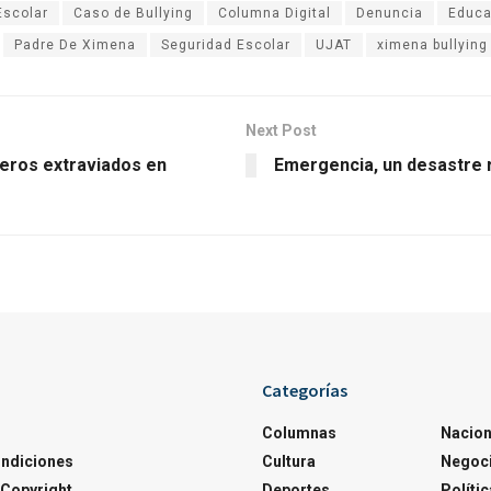
Escolar
Caso de Bullying
Columna Digital
Denuncia
Educa
Padre De Ximena
Seguridad Escolar
UJAT
ximena bullying
Next Post
neros extraviados en
Emergencia, un desastre 
Categorías
Columnas
Nacion
ondiciones
Cultura
Negoc
Copyright
Deportes
Polític