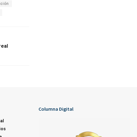
ción
real
Columna Digital
al
ios
a