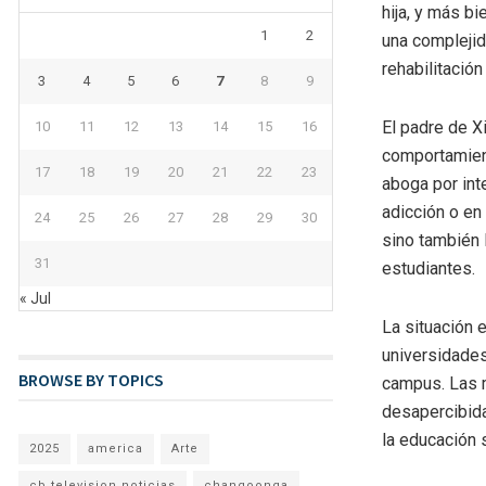
hija, y más bi
1
2
una complejid
rehabilitación
3
4
5
6
7
8
9
El padre de X
10
11
12
13
14
15
16
comportamient
17
18
19
20
21
22
23
aboga por int
adicción o en
24
25
26
27
28
29
30
sino también 
31
estudiantes.
« Jul
La situación e
universidades
BROWSE BY TOPICS
campus. Las m
desapercibida
la educación 
2025
america
Arte
cb television noticias
changoonga