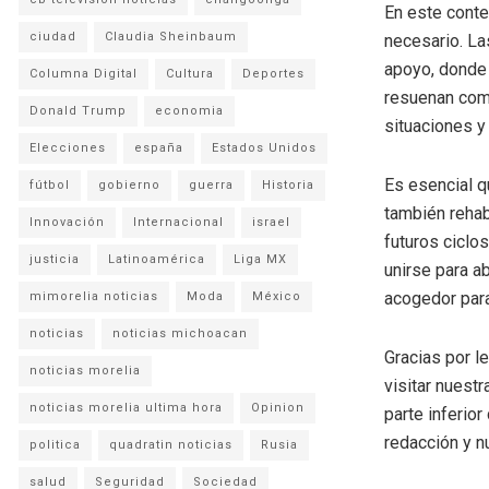
En este conte
ciudad
Claudia Sheinbaum
necesario. La
apoyo, donde 
Columna Digital
Cultura
Deportes
resuenan como
Donald Trump
economia
situaciones y
Elecciones
españa
Estados Unidos
Es esencial 
fútbol
gobierno
guerra
Historia
también rehab
Innovación
Internacional
israel
futuros ciclo
justicia
Latinoamérica
Liga MX
unirse para a
acogedor par
mimorelia noticias
Moda
México
noticias
noticias michoacan
Gracias por l
noticias morelia
visitar nuestr
noticias morelia ultima hora
Opinion
parte inferio
redacción y n
politica
quadratin noticias
Rusia
salud
Seguridad
Sociedad