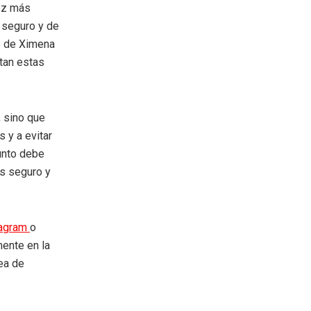
vez más
 seguro y de
e de Ximena
tan estas
 sino que
 y a evitar
junto debe
ás seguro y
tagram
o
mente en la
rea de