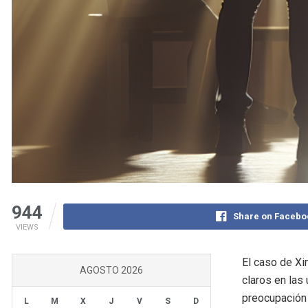
944
Share on Facebo
VIEWS
El caso de Xi
AGOSTO 2026
claros en las
preocupación 
L
M
X
J
V
S
D