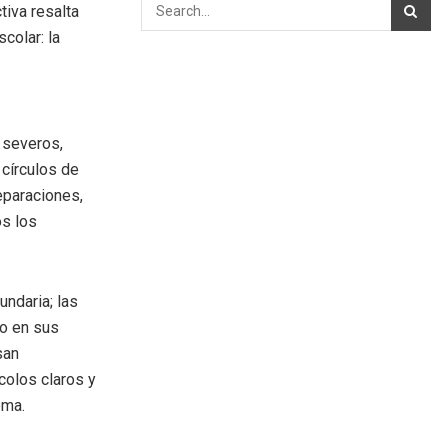
tiva resalta
colar: la
 severos,
círculos de
eparaciones,
os los
undaria; las
so en sus
san
colos claros y
ema.