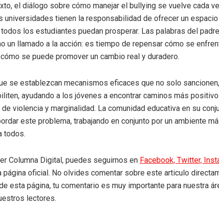
xto, el diálogo sobre cómo manejar el bullying se vuelve cada 
s universidades tienen la responsabilidad de ofrecer un espacio
todos los estudiantes puedan prosperar. Las palabras del padr
 un llamado a la acción: es tiempo de repensar cómo se enfren
 cómo se puede promover un cambio real y duradero.
que se establezcan mecanismos eficaces que no solo sancionen,
iliten, ayudando a los jóvenes a encontrar caminos más positivos
s de violencia y marginalidad. La comunidad educativa en su con
bordar este problema, trabajando en conjunto por un ambiente m
a todos.
eer Columna Digital, puedes seguirnos en
Facebook,
Twitter,
Ins
a página oficial. No olvides comentar sobre este articulo directa
r de esta página, tu comentario es muy importante para nuestra á
uestros lectores.