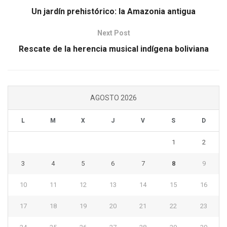
Un jardín prehistórico: la Amazonia antigua
Next Post
Rescate de la herencia musical indígena boliviana
AGOSTO 2026
L
M
X
J
V
S
D
1
2
3
4
5
6
7
8
9
10
11
12
13
14
15
16
17
18
19
20
21
22
23