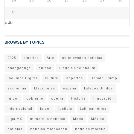
24
25
26
27
28
29
30
31
« Jul
BROWSE BY TOPICS
2025
america
Arte
cb television noticias
changoonga
ciudad
Claudia Sheinbaum
Columna Digital
Cultura
Deportes
Donald Trump
economia
Elecciones
españa
Estados Unidos
fútbol
gobierno
guerra
Historia
Innovación
Internacional
israel
justicia
Latinoamérica
Liga MX
mimorelia noticias
Moda
México
noticias
noticias michoacan
noticias morelia