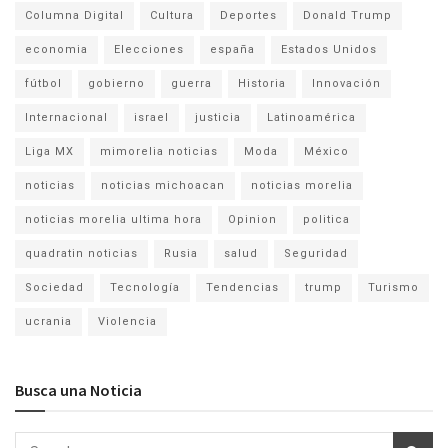
Columna Digital
Cultura
Deportes
Donald Trump
economia
Elecciones
españa
Estados Unidos
fútbol
gobierno
guerra
Historia
Innovación
Internacional
israel
justicia
Latinoamérica
Liga MX
mimorelia noticias
Moda
México
noticias
noticias michoacan
noticias morelia
noticias morelia ultima hora
Opinion
politica
quadratin noticias
Rusia
salud
Seguridad
Sociedad
Tecnología
Tendencias
trump
Turismo
ucrania
Violencia
Busca una Noticia