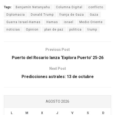
Tags:
Benjamín Netanyahu
Columna Digital
conflicto
Diplomacia
Donald Trump
franja de Gaza
Gaza
Guerra Israel-Hamas
Hamas
israel
Medio Oriente
noticias
Opinion
plan de paz
politica
trump
Previous Post
Puerto del Rosario lanza ‘Explora Puerto’ 25-26
Next Post
Predicciones astrales: 13 de octubre
AGOSTO 2026
L
M
X
J
V
S
D