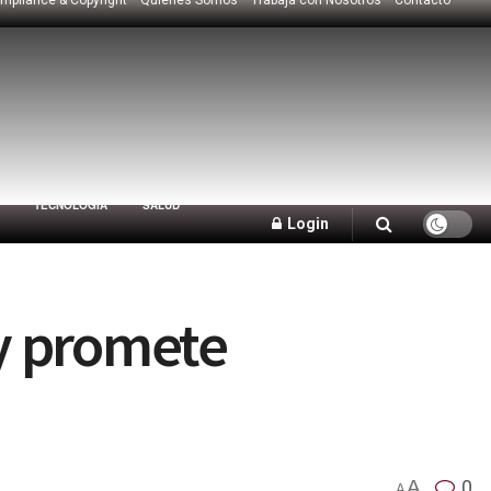
TECNOLOGÍA
SALUD
Login
y promete
A
0
A