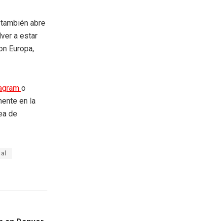
e también abre
lver a estar
on Europa,
tagram
o
mente en la
rea de
nal