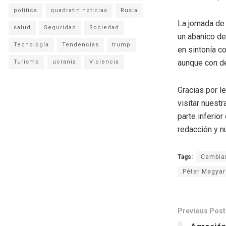
politica
quadratin noticias
Rusia
La jornada de 
salud
Seguridad
Sociedad
un abanico de
Tecnología
Tendencias
trump
en sintonía c
aunque con de
Turismo
ucrania
Violencia
Gracias por l
visitar nuestr
parte inferio
redacción y n
Tags:
Cambiar
Péter Magyar
Previous Post