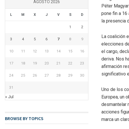
AGOSTO 2026
Péter Magyar 
pone fin a 16
L
M
X
J
V
S
D
la presencia d
1
2
La coalición 
3
4
5
6
7
8
9
elecciones de
el cargo, dec
10
11
12
13
14
15
16
deriva. Nos ha
17
18
19
20
21
22
23
afirmación r
significativo e
24
25
26
27
28
29
30
31
Uno de los co
Europea, un 
« Jul
desmantelar m
acciones figu
BROWSE BY TOPICS
marca un clar