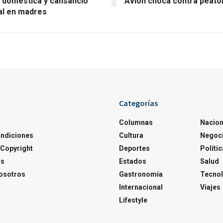
 doméstica y cansancio
Avión choca contra peató
l en madres
Categorías
Columnas
Nacion
ondiciones
Cultura
Negoc
Copyright
Deportes
Polític
os
Estados
Salud
osotros
Gastronomía
Tecnol
Internacional
Viajes
Lifestyle