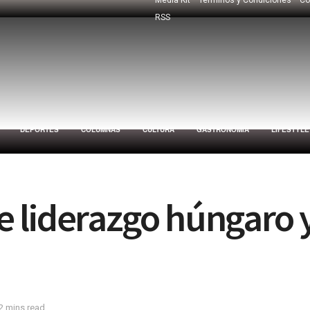
RSS
DEPORTES
COLUMNAS
CULTURA
GASTRONOMÍA
LIFESTYLE
 liderazgo húngaro 
2 mins read