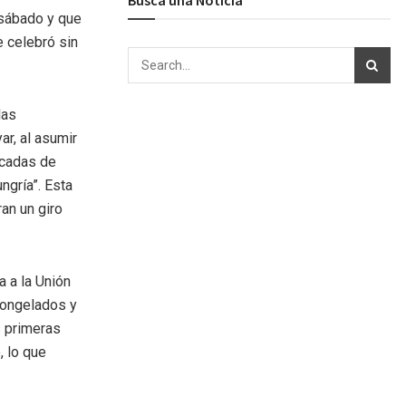
 sábado y que
e celebró sin
las
r, al asumir
écadas de
ngría”. Esta
an un giro
 a la Unión
congelados y
s primeras
, lo que