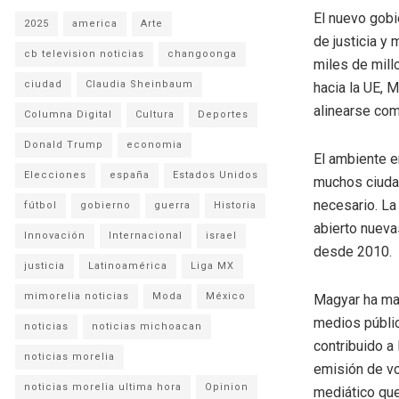
El nuevo gobi
2025
america
Arte
de justicia y
cb television noticias
changoonga
miles de mill
ciudad
Claudia Sheinbaum
hacia la UE, 
alinearse com
Columna Digital
Cultura
Deportes
Donald Trump
economia
El ambiente e
Elecciones
españa
Estados Unidos
muchos ciudad
necesario. La
fútbol
gobierno
guerra
Historia
abierto nueva
Innovación
Internacional
israel
desde 2010.
justicia
Latinoamérica
Liga MX
mimorelia noticias
Moda
México
Magyar ha man
medios públic
noticias
noticias michoacan
contribuido a
noticias morelia
emisión de vo
noticias morelia ultima hora
Opinion
mediático que