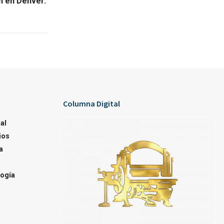
n en Denver.
Columna Digital
al
ios
a
ogía