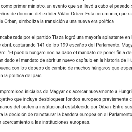
como primer ministro, un evento que se llevó a cabo el pasado
 años de dominio del exlíder Viktor Orban. Esta ceremonia, que s
e Orban, simboliza la transición a una nueva era política.
encabezada por el partido Tisza logró una mayoría aplastante en 
 abril, capturando 141 de los 199 escaños del Parlamento. Magya
laró: “El pueblo húngaro nos ha dado el mandato de poner fin a d
n dado el mandato de abrir un nuevo capítulo en la historia de Hu
esuena con los deseos de cambio de muchos húngaros que esper
n la política del país.
mpromisos iniciales de Magyar es acercar nuevamente a Hungría
objetivo que incluye desbloquear fondos europeos previamente 
anos del sistema institucional establecido por Orban. Entre su
ra la decisión de reinstaurar la bandera europea en el Parlamento
o acercamiento a las instituciones europeas.