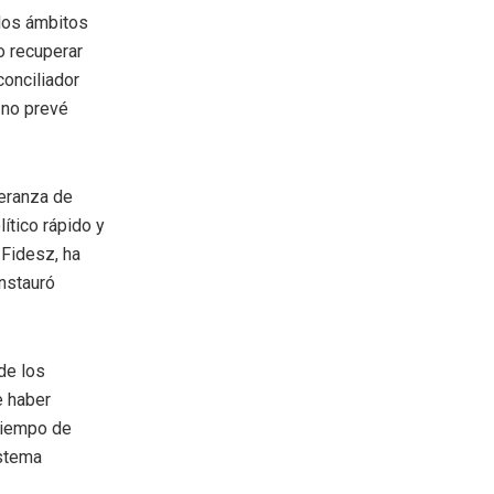
 los ámbitos
o recuperar
conciliador
 no prevé
peranza de
ítico rápido y
 Fidesz, ha
nstauró
de los
e haber
 tiempo de
istema