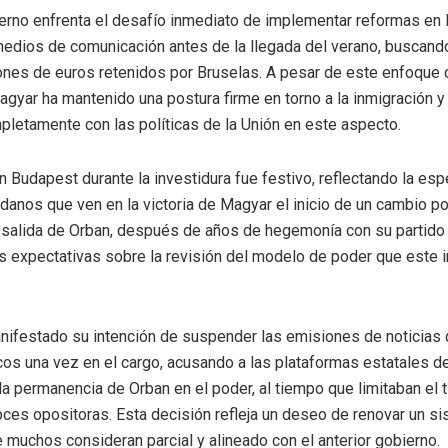
erno enfrenta el desafío inmediato de implementar reformas en
 medios de comunicación antes de la llegada del verano, buscand
ones de euros retenidos por Bruselas. A pesar de este enfoque 
Magyar ha mantenido una postura firme en torno a la inmigración y
pletamente con las políticas de la Unión en este aspecto.
n Budapest durante la investidura fue festivo, reflectando la es
anos que ven en la victoria de Magyar el inicio de un cambio pol
 salida de Orban, después de años de hegemonía con su partido
s expectativas sobre la revisión del modelo de poder que este i
ifestado su intención de suspender las emisiones de noticias 
os una vez en el cargo, acusando a las plataformas estatales d
 la permanencia de Orban en el poder, al tiempo que limitaban el
ces opositoras. Esta decisión refleja un deseo de renovar un s
 muchos consideran parcial y alineado con el anterior gobierno.