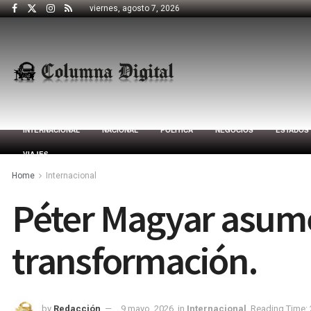
viernes, agosto 7, 2026
INTERNACIONAL
NACIONAL
POLÍTICA
NEGOCIOS
ESTADOS
VIAJES
Home
Internacional
Péter Magyar asume
transformación.
by
Redacción
9 mayo, 2026
in
Internacional
Reading Time: 