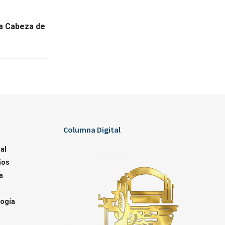
a Cabeza de
Columna Digital
al
ios
a
ogía