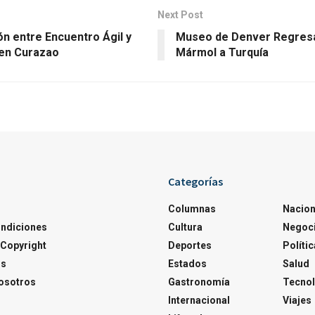
Next Post
ón entre Encuentro Ágil y
Museo de Denver Regres
en Curazao
Mármol a Turquía
Categorías
Columnas
Nacion
ondiciones
Cultura
Negoc
Copyright
Deportes
Polític
os
Estados
Salud
osotros
Gastronomía
Tecnol
Internacional
Viajes