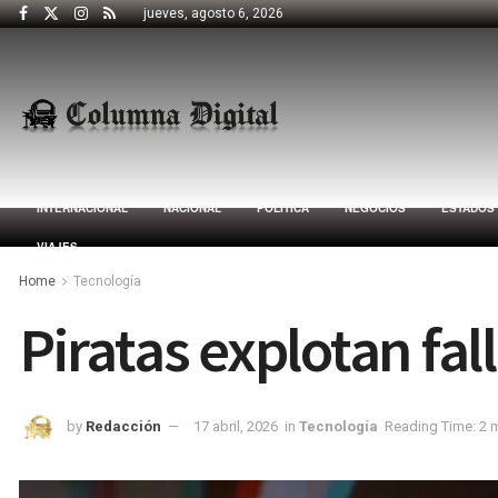
jueves, agosto 6, 2026
INTERNACIONAL
NACIONAL
POLÍTICA
NEGOCIOS
ESTADOS
VIAJES
Home
Tecnología
Piratas explotan fa
by
Redacción
17 abril, 2026
in
Tecnología
Reading Time: 2 