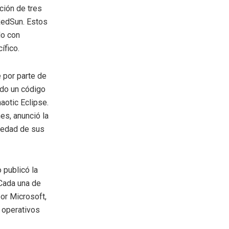
ción de tres
RedSun. Estos
do con
ífico.
 por parte de
ndo un código
aotic Eclipse.
es, anunció la
riedad de sus
o publicó la
Cada una de
or Microsoft,
 operativos