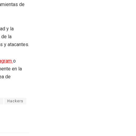
ramientas de
ad y la
 de la
s y atacantes.
tagram
o
mente en la
rea de
y
Hackers