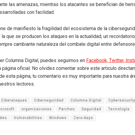
nte las amenazas, mientras los atacantes se benefician de her
esarrolladas con facilidad.
one de manifiesto la fragilidad del ecosistema de la cibersegurid
 la que se producen los ataques en la actualidad, un recordatorio
empre cambiante naturaleza del combate digital entre defensore
eer Columna Digital, puedes seguirnos en
Facebook,
Twitter,
Ins
a página oficial. No olvides comentar sobre este articulo directa
r de esta página, tu comentario es muy importante para nuestra á
uestros lectores.
Ciberataques
Ciberseguridad
Columna Digital
Cybersecurit
crosoft
organizaciones
Parcheo
Seguridad
Tecnología
ades
Vulnerabilities
Windows
Zero-days