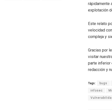
rápidamente a
explotación d
Este relato p
velocidad con
compleja y si
Gracias por l
visitar nuestr
parte inferio
redacción y n
Tags:
bugs
infosec
Mi
Vulnerabilid