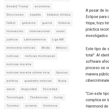
Donald Trump
economia
A pesar de lo
Elecciones
españa
Estados Unidos
Eclipse para 
Hope, hizo hi
fútbol
gobierno
guerra
Historia
práctica reco
Innovación
Internacional
israel
investigados 
justicia
Latinoamérica
Liga MX
mimorelia noticias
Moda
México
Este tipo de 
total”. Al ide
noticias
noticias michoacan
software afect
noticias morelia
proceso se ve
noticias morelia ultima hora
Opinion
manera públic
cibercriminal
politica
quadratin noticias
Rusia
salud
Seguridad
Sociedad
“Con este tip
Tecnología
Tendencias
trump
complica en l
Hammond de Hu
Turismo
ucrania
Violencia