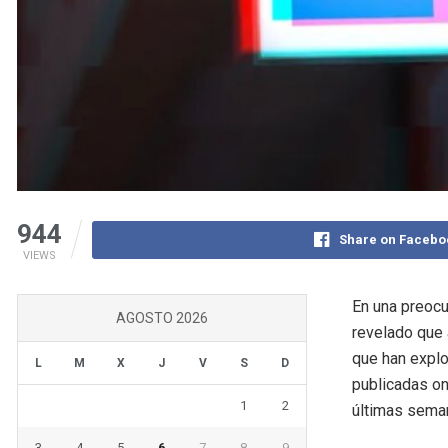
944
Share on Facebo
VIEWS
En una preocu
AGOSTO 2026
revelado que 
que han explo
L
M
X
J
V
S
D
publicadas on
1
2
últimas sema
3
4
5
6
7
8
9