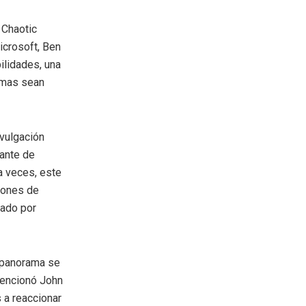
 Chaotic
icrosoft, Ben
ilidades, una
lemas sean
vulgación
cante de
 a veces, este
ciones de
zado por
l panorama se
mencionó John
 a reaccionar