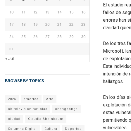
El estudio re
fallos de se
10
11
12
13
14
15
16
errores han s
17
18
19
20
21
22
23
claridad quié
24
25
26
27
28
29
30
De los tres f
31
Microsoft, la
de explotació
« Jul
Este individu
intención de 
BROWSE BY TOPICS
hallazgos.
En los días si
2025
america
Arte
explotación d
cb television noticias
changoonga
estas vulnera
ciudad
Claudia Sheinbaum
permitiendo q
vulnerables.
Columna Digital
Cultura
Deportes