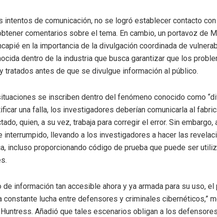
s intentos de comunicación, no se logró establecer contacto con
obtener comentarios sobre el tema. En cambio, un portavoz de M
ncapié en la importancia de la divulgación coordinada de vulnerab
nocida dentro de la industria que busca garantizar que los prob
y tratados antes de que se divulgue información al público.
situaciones se inscriben dentro del fenómeno conocido como “di
ntificar una falla, los investigadores deberían comunicarla al fabri
ado, quien, a su vez, trabaja para corregir el error. Sin embargo,
 interrumpido, llevando a los investigadores a hacer las revela
a, incluso proporcionando código de prueba que puede ser utili
es.
o de información tan accesible ahora y ya armada para su uso, e
a constante lucha entre defensores y criminales cibernéticos,” 
ntress. Añadió que tales escenarios obligan a los defensores