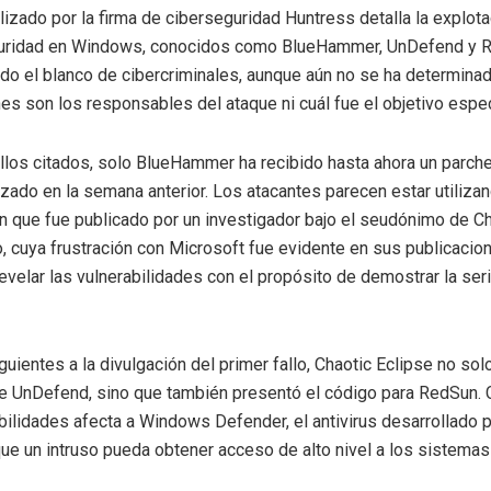
alizado por la firma de ciberseguridad Huntress detalla la explota
guridad en Windows, conocidos como BlueHammer, UnDefend y 
ido el blanco de cibercriminales, aunque aún no se ha determina
nes son los responsables del ataque ni cuál fue el objetivo espec
allos citados, solo BlueHammer ha recibido hasta ahora un parche
nzado en la semana anterior. Los atacantes parecen estar utiliza
n que fue publicado por un investigador bajo el seudónimo de Ch
o, cuya frustración con Microsoft fue evidente en sus publicacion
revelar las vulnerabilidades con el propósito de demostrar la se
guientes a la divulgación del primer fallo, Chaotic Eclipse no sol
e UnDefend, sino que también presentó el código para RedSun. 
bilidades afecta a Windows Defender, el antivirus desarrollado p
ue un intruso pueda obtener acceso de alto nivel a los sistemas