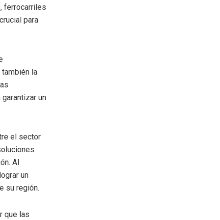
 ferrocarriles
crucial para
e
 también la
cas
 garantizar un
re el sector
soluciones
ón. Al
lograr un
e su región.
r que las