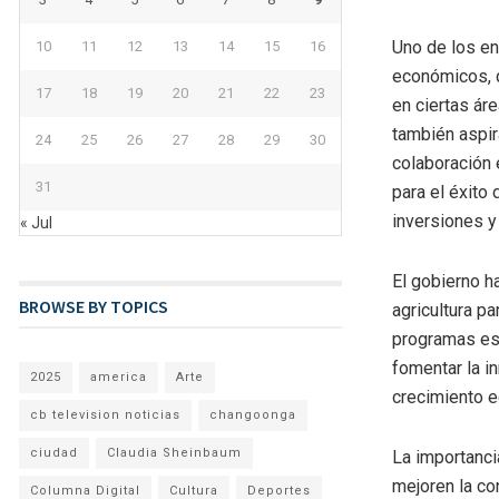
Uno de los en
10
11
12
13
14
15
16
económicos, 
17
18
19
20
21
22
23
en ciertas ár
también aspir
24
25
26
27
28
29
30
colaboración 
31
para el éxito 
inversiones y
« Jul
El gobierno h
BROWSE BY TOPICS
agricultura pa
programas espe
fomentar la i
2025
america
Arte
crecimiento e
cb television noticias
changoonga
ciudad
Claudia Sheinbaum
La importanci
mejoren la co
Columna Digital
Cultura
Deportes