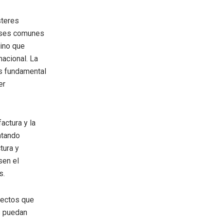
steres
eses comunes
sino que
nacional. La
es fundamental
er
actura y la
entando
tura y
sen el
s.
yectos que
s puedan