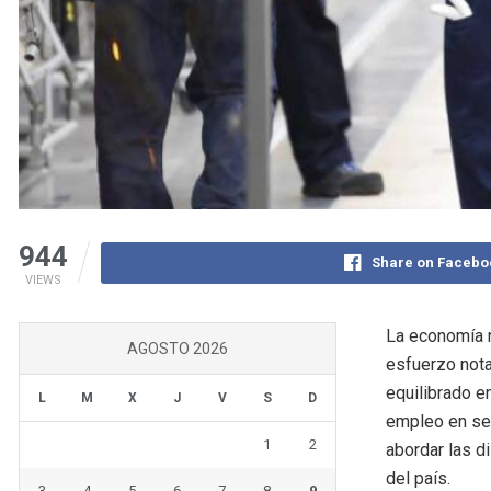
944
Share on Facebo
VIEWS
La economía n
AGOSTO 2026
esfuerzo nota
equilibrado e
L
M
X
J
V
S
D
empleo en sec
1
2
abordar las d
del país.
3
4
5
6
7
8
9