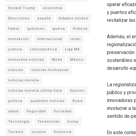
operar eficaz
Donald Trump
economia
y puertos efic
Elecciones
españa
Estados Unidos
revitalizar l
fútbol
gobierno
guerra
Historia
Además, el en
Innovación
Internacional
israel
regionalizaci
justicia
Latinoamérica
Liga MX
preservación 
sostenibles e
mimorelia noticias
Moda
México
desarrollo eq
noticias
noticias michoacan
noticias morelia
La regionaliz
noticias morelia ultima hora
Opinion
público y pri
innovadoras p
politica
quadratin noticias
Rusia
involucrar a 
salud
Seguridad
Sociedad
sentido de pe
Tecnología
Tendencias
trump
En este conte
Turismo
ucrania
Violencia