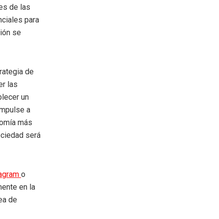
es de las
nciales para
ción se
rategia de
er las
blecer un
impulse a
onomía más
sociedad será
tagram
o
mente en la
rea de