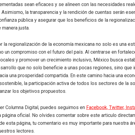
lementadas sean eficaces y se alineen con las necesidades real
Asimismo, la transparencia y la rendición de cuentas serán ese
onfianza pública y asegurar que los beneficios de la regionaliza
e manera justa.
r la regionalización de la economía mexicana no solo es una est
no un compromiso con el futuro del país. Al centrarse en fortalec
ocales y promover un crecimiento inclusivo, México busca esta
arrollo que no solo beneficie a unas pocas regiones, sino que 
hacia una prosperidad compartida. En este camino hacia una ec
 sostenible, la participación activa de todos los sectores de la 
canzar los objetivos propuestos.
eer Columna Digital, puedes seguirnos en
Facebook,
Twitter,
Ins
a página oficial. No olvides comentar sobre este articulo directa
r de esta página, tu comentario es muy importante para nuestra á
uestros lectores.