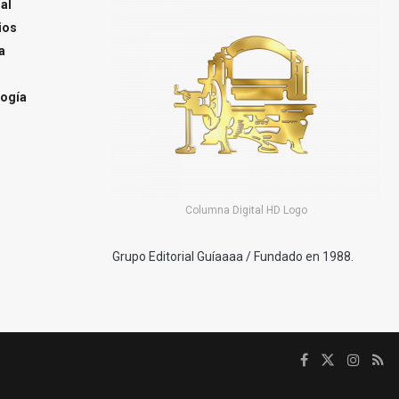
al
ios
a
ogía
Columna Digital HD Logo
Grupo Editorial Guíaaaa / Fundado en 1988.