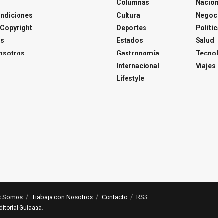
Columnas
Nacion
ondiciones
Cultura
Negoc
Copyright
Deportes
Polític
os
Estados
Salud
osotros
Gastronomía
Tecnol
Internacional
Viajes
Lifestyle
s Somos
Trabaja con Nosotros
Contacto
RSS
ditorial Guiaaaa
.