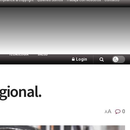
TECNOLOGÍA
SALUD
Login
gional.
A
0
A