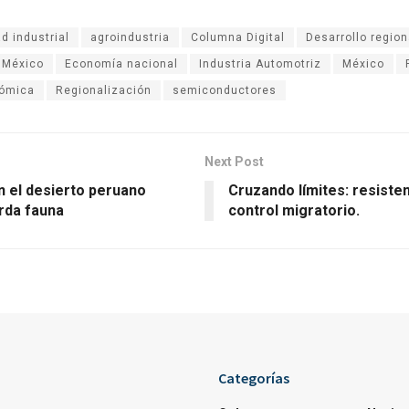
ad industrial
agroindustria
Columna Digital
Desarrollo region
 México
Economía nacional
Industria Automotriz
México
nómica
Regionalización
semiconductores
Next Post
n el desierto peruano
Cruzando límites: resisten
rda fauna
control migratorio.
Categorías