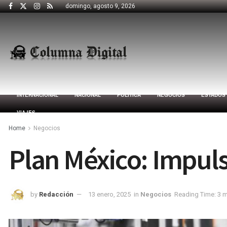
domingo, agosto 9, 2026
INTERNACIONAL
NACIONAL
POLÍTICA
NEGOCIOS
ESTADOS
VIAJES
Home
Negocios
Plan México: Impul
by
Redacción
13 enero, 2025
in
Negocios
Reading Time: 3 m