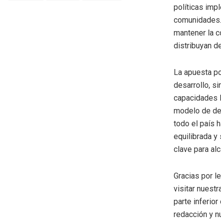
políticas imp
comunidades. 
mantener la c
distribuyan d
La apuesta po
desarrollo, si
capacidades l
modelo de des
todo el país 
equilibrada y
clave para al
Gracias por l
visitar nuestr
parte inferio
redacción y n