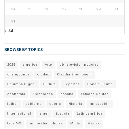
24
25
26
27
28
29
30
31
« Jul
BROWSE BY TOPICS
2025
america
Arte
cb television noticias
changoonga
ciudad
Claudia Sheinbaum
Columna Digital
Cultura
Deportes
Donald Trump
economia
Elecciones
españa
Estados Unidos
fútbol
gobierno
guerra
Historia
Innovación
Internacional
israel
justicia
Latinoamérica
Liga MX
mimorelia noticias
Moda
México