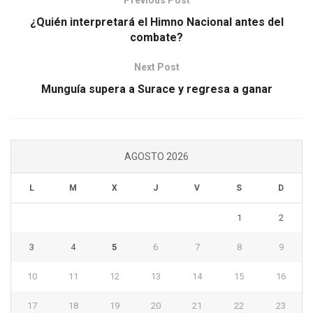
Previous Post
¿Quién interpretará el Himno Nacional antes del
combate?
Next Post
Munguía supera a Surace y regresa a ganar
AGOSTO 2026
L
M
X
J
V
S
D
1
2
3
4
5
6
7
8
9
10
11
12
13
14
15
16
17
18
19
20
21
22
23