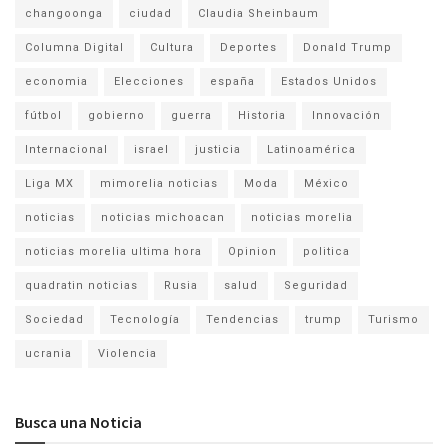
changoonga
ciudad
Claudia Sheinbaum
Columna Digital
Cultura
Deportes
Donald Trump
economia
Elecciones
españa
Estados Unidos
fútbol
gobierno
guerra
Historia
Innovación
Internacional
israel
justicia
Latinoamérica
Liga MX
mimorelia noticias
Moda
México
noticias
noticias michoacan
noticias morelia
noticias morelia ultima hora
Opinion
politica
quadratin noticias
Rusia
salud
Seguridad
Sociedad
Tecnología
Tendencias
trump
Turismo
ucrania
Violencia
Busca una Noticia