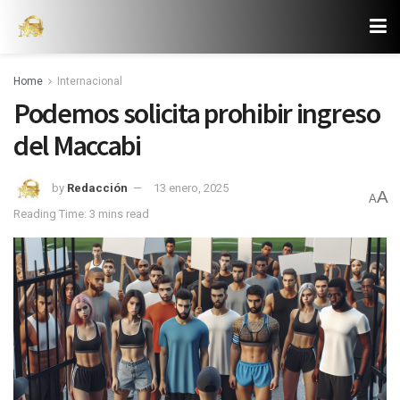
Home
Internacional
Podemos solicita prohibir ingreso
del Maccabi
by
Redacción
13 enero, 2025
A
A
Reading Time: 3 mins read