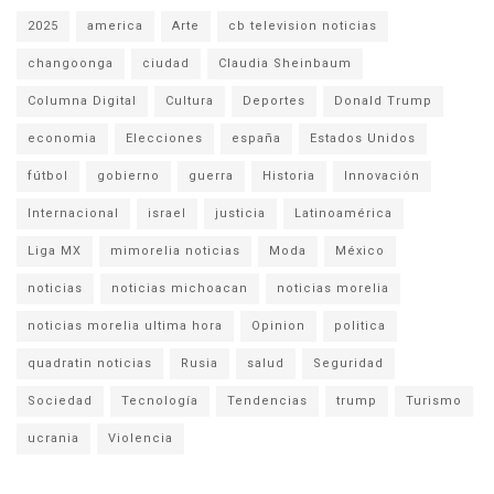
2025
america
Arte
cb television noticias
changoonga
ciudad
Claudia Sheinbaum
Columna Digital
Cultura
Deportes
Donald Trump
economia
Elecciones
españa
Estados Unidos
fútbol
gobierno
guerra
Historia
Innovación
Internacional
israel
justicia
Latinoamérica
Liga MX
mimorelia noticias
Moda
México
noticias
noticias michoacan
noticias morelia
noticias morelia ultima hora
Opinion
politica
quadratin noticias
Rusia
salud
Seguridad
Sociedad
Tecnología
Tendencias
trump
Turismo
ucrania
Violencia