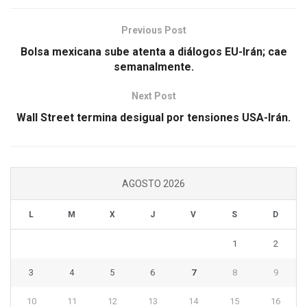
Previous Post
Bolsa mexicana sube atenta a diálogos EU-Irán; cae
semanalmente.
Next Post
Wall Street termina desigual por tensiones USA-Irán.
AGOSTO 2026
L
M
X
J
V
S
D
1
2
3
4
5
6
7
8
9
10
11
12
13
14
15
16