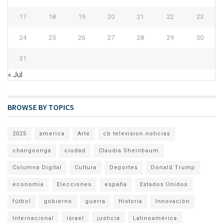
17
18
19
20
21
22
23
24
25
26
27
28
29
30
31
« Jul
BROWSE BY TOPICS
2025
america
Arte
cb television noticias
changoonga
ciudad
Claudia Sheinbaum
Columna Digital
Cultura
Deportes
Donald Trump
economia
Elecciones
españa
Estados Unidos
fútbol
gobierno
guerra
Historia
Innovación
Internacional
israel
justicia
Latinoamérica