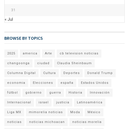
31
« Jul
BROWSE BY TOPICS
2025
america
Arte
cb television noticias
changoonga
ciudad
Claudia Sheinbaum
Columna Digital
Cultura
Deportes
Donald Trump
economia
Elecciones
españa
Estados Unidos
fútbol
gobierno
guerra
Historia
Innovación
Internacional
israel
justicia
Latinoamérica
Liga MX
mimorelia noticias
Moda
México
noticias
noticias michoacan
noticias morelia