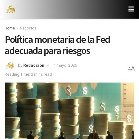
Home
Negocios
Política monetaria de la Fed
adecuada para riesgos
by
Redacción
4 mayo, 2026
A
A
Reading Time: 2 mins read