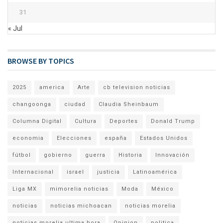
31
« Jul
BROWSE BY TOPICS
2025
america
Arte
cb television noticias
changoonga
ciudad
Claudia Sheinbaum
Columna Digital
Cultura
Deportes
Donald Trump
economia
Elecciones
españa
Estados Unidos
fútbol
gobierno
guerra
Historia
Innovación
Internacional
israel
justicia
Latinoamérica
Liga MX
mimorelia noticias
Moda
México
noticias
noticias michoacan
noticias morelia
noticias morelia ultima hora
Opinion
politica