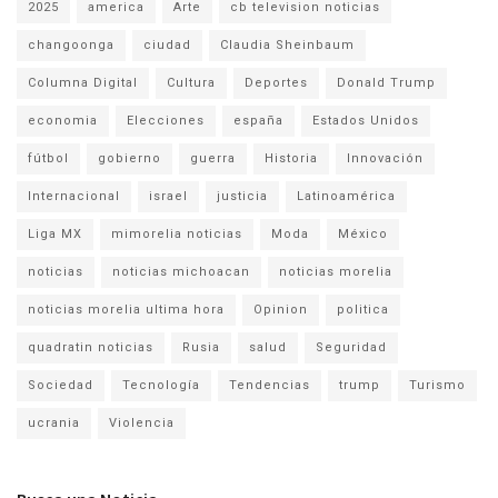
2025
america
Arte
cb television noticias
changoonga
ciudad
Claudia Sheinbaum
Columna Digital
Cultura
Deportes
Donald Trump
economia
Elecciones
españa
Estados Unidos
fútbol
gobierno
guerra
Historia
Innovación
Internacional
israel
justicia
Latinoamérica
Liga MX
mimorelia noticias
Moda
México
noticias
noticias michoacan
noticias morelia
noticias morelia ultima hora
Opinion
politica
quadratin noticias
Rusia
salud
Seguridad
Sociedad
Tecnología
Tendencias
trump
Turismo
ucrania
Violencia