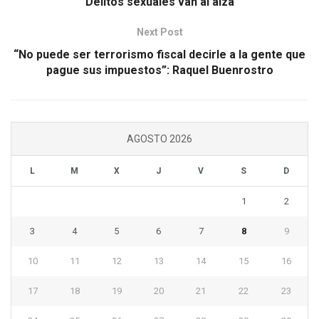
Delitos sexuales van al alza
Next Post
“No puede ser terrorismo fiscal decirle a la gente que
pague sus impuestos”: Raquel Buenrostro
AGOSTO 2026
L
M
X
J
V
S
D
1
2
3
4
5
6
7
8
9
10
11
12
13
14
15
16
17
18
19
20
21
22
23