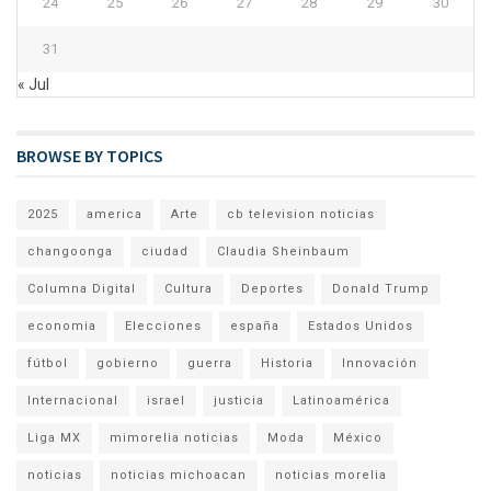
24
25
26
27
28
29
30
31
« Jul
BROWSE BY TOPICS
2025
america
Arte
cb television noticias
changoonga
ciudad
Claudia Sheinbaum
Columna Digital
Cultura
Deportes
Donald Trump
economia
Elecciones
españa
Estados Unidos
fútbol
gobierno
guerra
Historia
Innovación
Internacional
israel
justicia
Latinoamérica
Liga MX
mimorelia noticias
Moda
México
noticias
noticias michoacan
noticias morelia