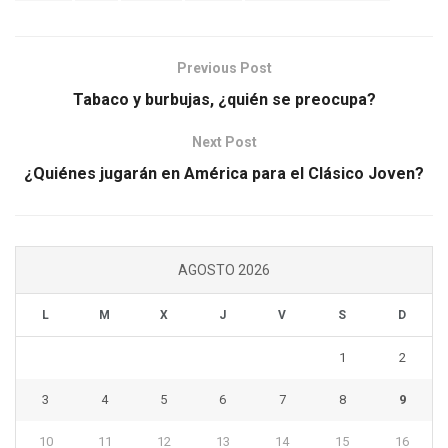
Previous Post
Tabaco y burbujas, ¿quién se preocupa?
Next Post
¿Quiénes jugarán en América para el Clásico Joven?
AGOSTO 2026
L
M
X
J
V
S
D
1
2
3
4
5
6
7
8
9
10
11
12
13
14
15
16