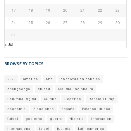
17
18
19
20
21
22
23
24
25
26
27
28
29
30
31
« Jul
BROWSE BY TOPICS
2025
america
Arte
cb television noticias
changoonga
ciudad
Claudia Sheinbaum
Columna Digital
Cultura
Deportes
Donald Trump
economia
Elecciones
españa
Estados Unidos
fútbol
gobierno
guerra
Historia
Innovación
Internacional
israel
justicia
Latinoamérica