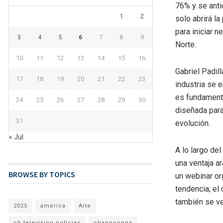
76% y se anti
1
2
solo abrirá l
para iniciar 
3
4
5
6
7
8
9
Norte.
10
11
12
13
14
15
16
Gabriel Padill
17
18
19
20
21
22
23
industria se 
es fundamenta
24
25
26
27
28
29
30
diseñada par
31
evolución.
« Jul
A lo largo de
una ventaja ar
BROWSE BY TOPICS
un webinar or
tendencia; el
también se ve
2025
america
Arte
cb television noticias
changoonga