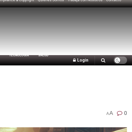
TECNOLOGÍA
SALUD
Login
A
0
A