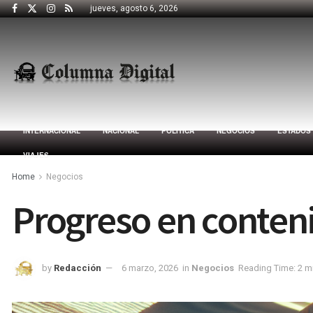
jueves, agosto 6, 2026
INTERNACIONAL
NACIONAL
POLÍTICA
NEGOCIOS
ESTADOS
VIAJES
Home
Negocios
Progreso en conteni
by
Redacción
6 marzo, 2026
in
Negocios
Reading Time: 2 m