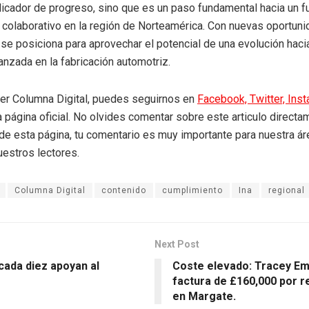
dicador de progreso, sino que es un paso fundamental hacia un f
 colaborativo en la región de Norteamérica. Con nuevas oportuni
 se posiciona para aprovechar el potencial de una evolución hacia
anzada en la fabricación automotriz.
eer Columna Digital, puedes seguirnos en
Facebook,
Twitter,
Ins
a página oficial. No olvides comentar sobre este articulo directa
r de esta página, tu comentario es muy importante para nuestra á
uestros lectores.
Columna Digital
contenido
cumplimiento
Ina
regional
Next Post
cada diez apoyan al
Coste elevado: Tracey Em
factura de £160,000 por r
en Margate.