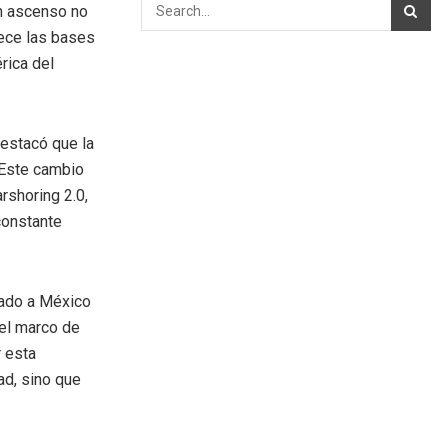
en ascenso no
lece las bases
rica del
destacó que la
 Este cambio
rshoring 2.0,
constante
gado a México
 el marco de
 esta
ad, sino que