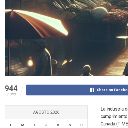
944
Share on Facebo
VIEWS
La industria 
AGOSTO 2026
cumplimiento 
Canadá (T-MEC
L
M
X
J
V
S
D