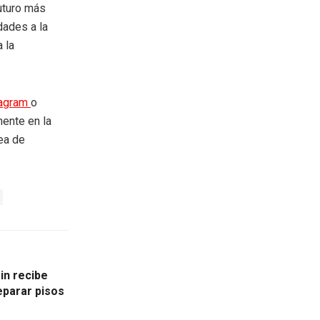
uturo más
dades a la
 la
tagram
o
mente en la
rea de
in recibe
eparar pisos