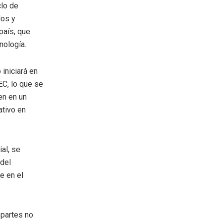
clo de
dos y
país, que
nología.
 iniciará en
EC, lo que se
en en un
ativo en
al, se
 del
e en el
opartes no