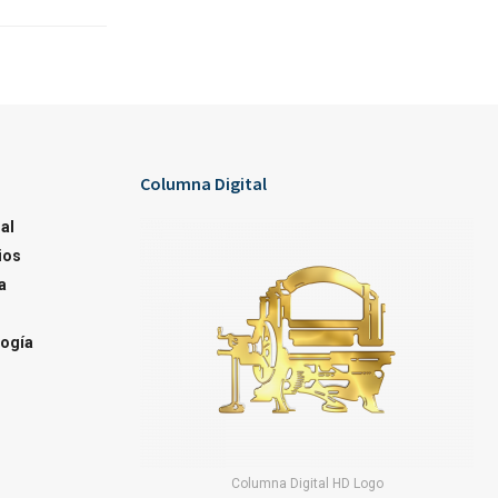
Columna Digital
al
ios
a
ogía
Columna Digital HD Logo