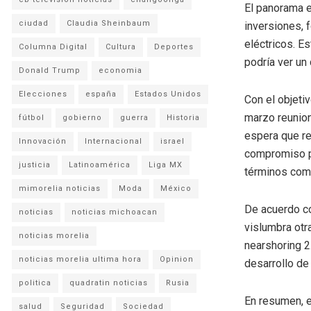
El panorama e
ciudad
Claudia Sheinbaum
inversiones, 
eléctricos. E
Columna Digital
Cultura
Deportes
podría ver un
Donald Trump
economia
Elecciones
españa
Estados Unidos
Con el objeti
marzo reunion
fútbol
gobierno
guerra
Historia
espera que re
Innovación
Internacional
israel
compromiso po
justicia
Latinoamérica
Liga MX
términos come
mimorelia noticias
Moda
México
De acuerdo co
noticias
noticias michoacan
vislumbra otr
noticias morelia
nearshoring 2
noticias morelia ultima hora
Opinion
desarrollo de
politica
quadratin noticias
Rusia
En resumen, e
salud
Seguridad
Sociedad